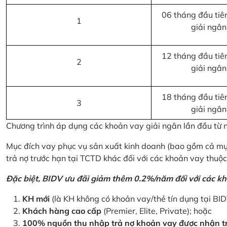
06 tháng đầu tiên
1
giải ngân
12 tháng đầu tiên
2
giải ngân
18 tháng đầu tiên
3
giải ngân
Chương trình áp dụng các khoản vay giải ngân lần đầu từ
Mục đích vay phục vụ sản xuất kinh doanh (bao gồm cả mục
trả nợ trước hạn tại TCTD khác đối với các khoản vay thuộc
Đặc biệt, BIDV ưu đãi giảm thêm 0.2%/năm đối với các kh
KH mới
(là KH không có khoản vay/thẻ tín dụng tại BI
Khách hàng cao cấp
(Premier, Elite, Private); hoặc
100% nguồn thu nhập trả nợ khoản vay được nhận tr