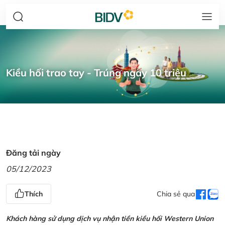
Kiều hối trao tay - Trúng ngay 10 triệu
Đăng tải ngày
05/12/2023
Thích
Chia sẻ qua
Khách hàng sử dụng dịch vụ nhận tiền kiều hối Western Union