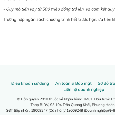
- Quy mô tiền vay từ 500 triệu đồng trở lên, và cam kết quy
Trường hợp ngân sách chương trình hết trước hạn, ưu tiên 
Điều khoản sử dụng
An toàn & Bảo mật
Sơ đồ tr
Liên hệ doanh nghiệp
© Bản quyền 2018 thuộc về Ngân hàng TMCP Đầu tư và Phá
Tháp BIDV, Số 194 Trần Quang Khải, Phường Hoàn
SĐT tiếp nhận: 19009247 (Cá nhân)/ 19009248 (Doanh nghiệp)/(+8