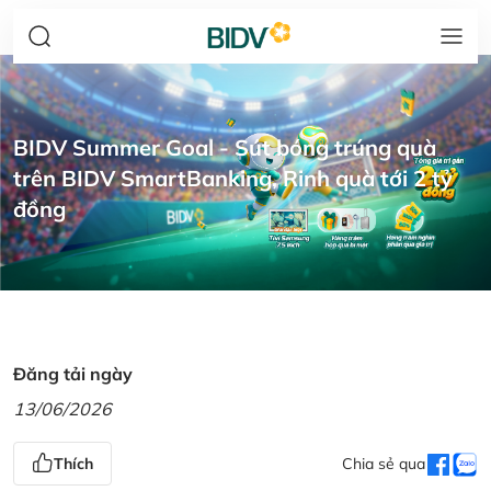
BIDV Summer Goal - Sút bóng trúng quà
trên BIDV SmartBanking, Rinh quà tới 2 tỷ
đồng
Đăng tải ngày
13/06/2026
Thích
Chia sẻ qua