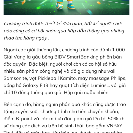
Chương trình được thiết kế đơn giản, bất kể người chơi
nào cũng có cơ hội nhận quà hấp dẫn thông qua những
thao tác hàng ngày .
Ngoài các giải thưởng lớn, chương trình còn dành 1.000
Giải Vàng là gấu bông BIDV SmartBanking phiên bản
độc quyền. Đặc biệt, người chơi còn có cơ hội sở hữu
nhiều sản phẩm công nghệ và đồ gia dụng như vali
Samsonite, vợt Pickleball Kamito, máy massage Philips,
đồng hồ Galaxy Fit3 hay quạt tích điện Lumias… với giá
chỉ 10 đồng thông qua giải Hộp quà ngẫu nhiên.
Bên cạnh đó, hàng nghìn phần quà khác cũng được trao
tặng xuyên suốt chương trình như tiền chuyển khoản,
điểm B-point và các mã ưu đãi giảm giá lên tới 50% khi
sử dụng các dịch vụ trên hệ sinh thái, bao gồm VNPAY
Taxi, đặt vé máy bay, tàu hỏa, xe khách, vé xem phim,