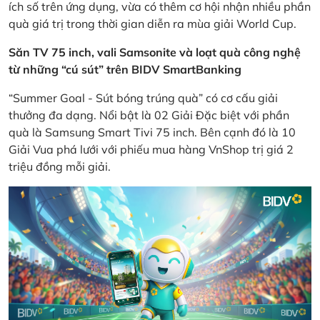
ích số trên ứng dụng, vừa có thêm cơ hội nhận nhiều phần
quà giá trị trong thời gian diễn ra mùa giải World Cup.
Săn TV 75 inch, vali Samsonite và loạt quà công nghệ
từ những “cú sút” trên BIDV SmartBanking
“Summer Goal - Sút bóng trúng quà” có cơ cấu giải
thưởng đa dạng. Nổi bật là 02 Giải Đặc biệt với phần
quà là Samsung Smart Tivi 75 inch. Bên cạnh đó là 10
Giải Vua phá lưới với phiếu mua hàng VnShop trị giá 2
triệu đồng mỗi giải.