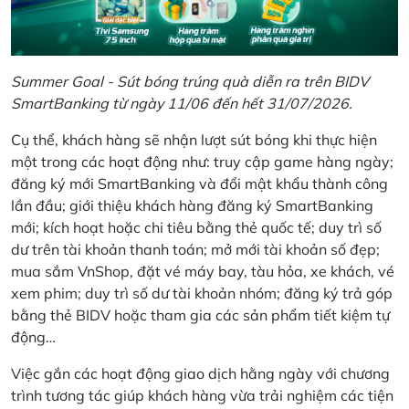
Summer Goal - Sút bóng trúng quà diễn ra trên BIDV
SmartBanking từ ngày 11/06 đến hết 31/07/2026.
Cụ thể, khách hàng sẽ nhận lượt sút bóng khi thực hiện
một trong các hoạt động như: truy cập game hàng ngày;
đăng ký mới SmartBanking và đổi mật khẩu thành công
lần đầu; giới thiệu khách hàng đăng ký SmartBanking
mới; kích hoạt hoặc chi tiêu bằng thẻ quốc tế; duy trì số
dư trên tài khoản thanh toán; mở mới tài khoản số đẹp;
mua sắm VnShop, đặt vé máy bay, tàu hỏa, xe khách, vé
xem phim; duy trì số dư tài khoản nhóm; đăng ký trả góp
bằng thẻ BIDV hoặc tham gia các sản phẩm tiết kiệm tự
động…
Việc gắn các hoạt động giao dịch hằng ngày với chương
trình tương tác giúp khách hàng vừa trải nghiệm các tiện