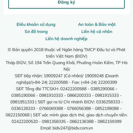
Đăng ký
Điều khoản sử dụng
An toàn & Bảo mật
Sơ đồ trang
Liên hệ cá nhân
Liên hệ doanh nghiệp
© Bản quyền 2018 thuộc về Ngân hàng TMCP Đầu tư và Phát
triển Việt Nam (BIDV)
Tháp BIDV, Số 194 Trần Quang Khải, Phường Hoàn Kiếm, TP Hà
Nội
SĐT tiếp nhận: 19009247 (Cá nhân)/ 19009248 (Doanh
nghiệp)/(+84-24) 22200588 - Fax: (+84-24) 22200399
SĐT Tổng đài TTCSKH: 02422200588 - 0385290066 -
0385190066 - 0981910333 - 0866200333 - 0981915333 -
0981951333 | SĐT gọi ra từ Chi nhánh BIDV: 0336258333 -
0336128333 - 0766069388 - 0766056388 - 0852198088 -
0822150068 | SĐT xác minh giao dịch thẻ, giao dịch chuyển tiền:
02422200520 - 0981358335 - 0862136388 - 0862159399
Email:
bidv247@bidv.com.vn