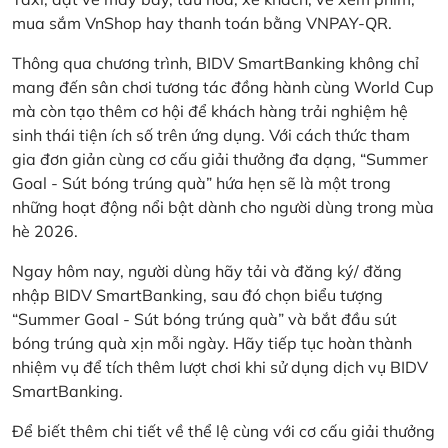
mua sắm VnShop hay thanh toán bằng VNPAY-QR.
Thông qua chương trình, BIDV SmartBanking không chỉ
mang đến sân chơi tương tác đồng hành cùng World Cup
mà còn tạo thêm cơ hội để khách hàng trải nghiệm hệ
sinh thái tiện ích số trên ứng dụng. Với cách thức tham
gia đơn giản cùng cơ cấu giải thưởng đa dạng, “Summer
Goal - Sút bóng trúng quà” hứa hẹn sẽ là một trong
những hoạt động nổi bật dành cho người dùng trong mùa
hè 2026.
Ngay hôm nay, người dùng hãy tải và đăng ký/ đăng
nhập BIDV SmartBanking, sau đó chọn biểu tượng
“Summer Goal - Sút bóng trúng quà” và bắt đầu sút
bóng trúng quà xịn mỗi ngày. Hãy tiếp tục hoàn thành
nhiệm vụ để tích thêm lượt chơi khi sử dụng dịch vụ BIDV
SmartBanking.
Để biết thêm chi tiết về thể lệ cùng với cơ cấu giải thưởng