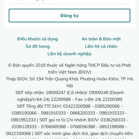
Đăng ký
Điều khoản sử dụng
An toàn & Bảo mật
Sơ đồ trang
Liên hệ cá nhân
Liên hệ doanh nghiệp
© Bản quyền 2018 thuộc về Ngân hàng TMCP Đầu tư và Phát
triển Việt Nam (BIDV)
Tháp BIDV, Số 194 Trần Quang Khải, Phường Hoàn Kiếm, TP Hà
Nội
SĐT tiếp nhận: 19009247 (Cá nhân)/ 19009248 (Doanh
nghiệp)/(+84-24) 22200588 - Fax: (+84-24) 22200399
SĐT Tổng đài TTCSKH: 02422200588 - 0385290066 -
0385190066 - 0981910333 - 0866200333 - 0981915333 -
0981951333 | SĐT gọi ra từ Chi nhánh BIDV: 0336258333 -
0336128333 - 0766069388 - 0766056388 - 0852198088 -
0822150068 | SĐT xác minh giao dịch thẻ, giao dịch chuyển tiền: