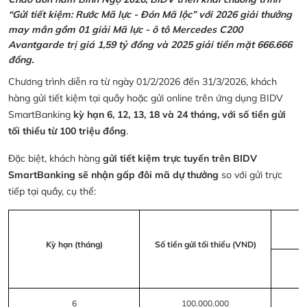
“Gửi tiết kiệm: Rước Mã lực - Đón Mã lộc” với 2026 giải thưởng
may mắn gồm 01 giải Mã lực - ô tô Mercedes C200
Avantgarde trị giá 1,59 tỷ đồng và 2025 giải tiền mặt 666.666
đồng.
Chương trình diễn ra từ ngày 01/2/2026 đến 31/3/2026, khách
hàng gửi tiết kiệm tại quầy hoặc gửi online trên ứng dụng BIDV
SmartBanking
kỳ hạn 6, 12, 13, 18 và 24 tháng, với số tiền gửi
tối thiểu từ 100 triệu đồng
.
Đặc biệt, khách hàng
gửi tiết kiệm trực tuyến trên BIDV
SmartBanking sẽ nhận gấp đôi mã dự thưởng
so với gửi trực
tiếp tại quầy, cụ thể:
Kỳ hạn (tháng)
Số tiền gửi tối thiểu (VND)
6
100.000.000