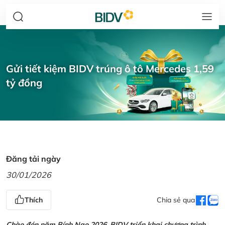
Gửi tiết kiệm BIDV trúng ô tô Mercedes 1,59
tỷ đồng
Đăng tải ngày
30/01/2026
Thích
Chia sẻ qua
Chào đón năm Bính Ngọ 2026, BIDV triển khai chương trình