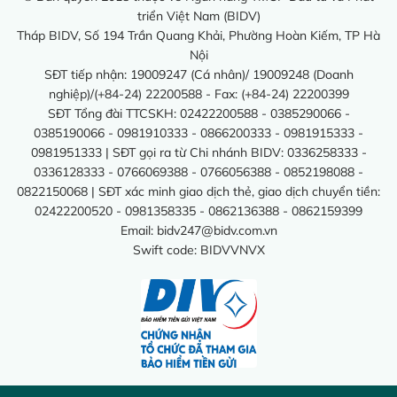
triển Việt Nam (BIDV)
Tháp BIDV, Số 194 Trần Quang Khải, Phường Hoàn Kiếm, TP Hà
Nội
SĐT tiếp nhận: 19009247 (Cá nhân)/ 19009248 (Doanh
nghiệp)/(+84-24) 22200588 - Fax: (+84-24) 22200399
SĐT Tổng đài TTCSKH: 02422200588 - 0385290066 -
0385190066 - 0981910333 - 0866200333 - 0981915333 -
0981951333 | SĐT gọi ra từ Chi nhánh BIDV: 0336258333 -
0336128333 - 0766069388 - 0766056388 - 0852198088 -
0822150068 | SĐT xác minh giao dịch thẻ, giao dịch chuyển tiền:
02422200520 - 0981358335 - 0862136388 - 0862159399
Email:
bidv247@bidv.com.vn
Swift code: BIDVVNVX