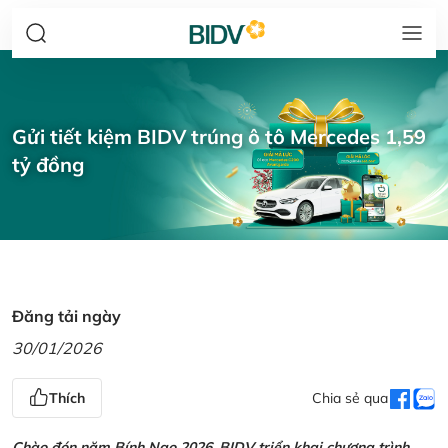
Gửi tiết kiệm BIDV trúng ô tô Mercedes 1,59
tỷ đồng
Đăng tải ngày
30/01/2026
Thích
Chia sẻ qua
Chào đón năm Bính Ngọ 2026, BIDV triển khai chương trình