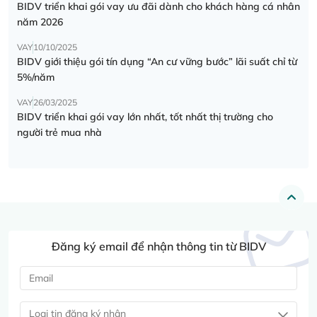
BIDV triển khai gói vay ưu đãi dành cho khách hàng cá nhân
năm 2026
VAY
10/10/2025
BIDV giới thiệu gói tín dụng “An cư vững bước” lãi suất chỉ từ
5%/năm
VAY
26/03/2025
BIDV triển khai gói vay lớn nhất, tốt nhất thị trường cho
người trẻ mua nhà
Đăng ký email để nhận thông tin từ BIDV
Loại tin đăng ký nhận