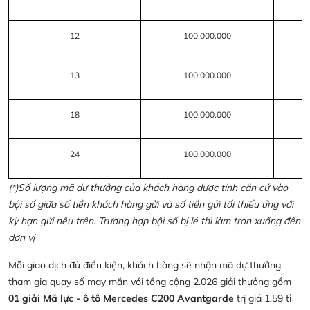
12
100.000.000
13
100.000.000
18
100.000.000
24
100.000.000
(*)Số lượng mã dự thưởng của khách hàng được tính căn cứ vào
bội số giữa số tiền khách hàng gửi và số tiền gửi tối thiểu ứng với
kỳ hạn gửi nêu trên. Trường hợp bội số bị lẻ thì làm tròn xuống đến
đơn vị
Mỗi giao dịch đủ điều kiện, khách hàng sẽ nhận mã dự thưởng
tham gia quay số may mắn với tổng cộng 2.026 giải thưởng gồm
01 giải Mã lực - ô tô Mercedes C200 Avantgarde
trị giá 1,59 tỉ