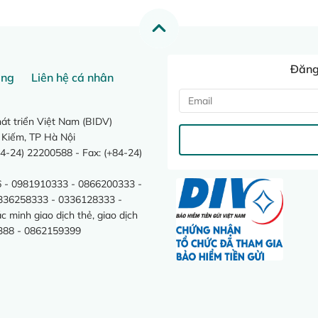
Đăng 
ang
Liên hệ cá nhân
t triển Việt Nam (BIDV)
 Kiếm, TP Hà Nội
4-24) 22200588 - Fax: (+84-24)
 - 0981910333 - 0866200333 -
0336258333 - 0336128333 -
minh giao dịch thẻ, giao dịch
388 - 0862159399