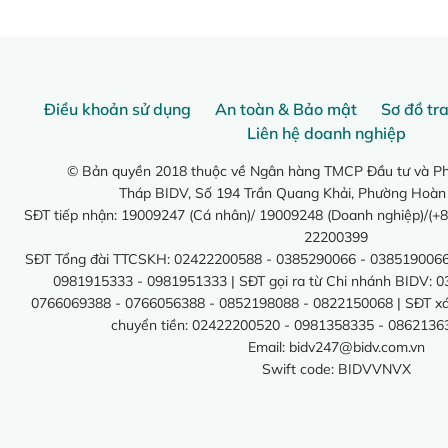
Điều khoản sử dụng
An toàn & Bảo mật
Sơ đồ tr
Liên hệ doanh nghiệp
© Bản quyền 2018 thuộc về Ngân hàng TMCP Đầu tư và Phá
Tháp BIDV, Số 194 Trần Quang Khải, Phường Hoàn
SĐT tiếp nhận: 19009247 (Cá nhân)/ 19009248 (Doanh nghiệp)/(+8
22200399
SĐT Tổng đài TTCSKH: 02422200588 - 0385290066 - 0385190066
0981915333 - 0981951333 | SĐT gọi ra từ Chi nhánh BIDV: 
0766069388 - 0766056388 - 0852198088 - 0822150068 | SĐT xác 
chuyển tiền: 02422200520 - 0981358335 - 0862136
Email:
bidv247@bidv.com.vn
Swift code: BIDVVNVX