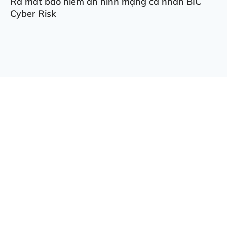
Ra mắt bảo hiểm an ninh mạng cá nhân BIC
Cyber Risk