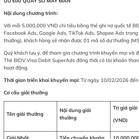
ƯU ĐÃI QUAY SỐ MAY MẮN
Nội dung chương trình:
Với mỗi 5,000,000 VND chi tiêu bằng thẻ ghi nợ quốc tế
Facebook Ads, Google Ads, TikTok Ads, Shopee Ads trong thời
thưởng), khách hàng sẽ nhận được 01 mã số dự thưởng (M
Quý khách lưu ý, để tham gia chương trình khuyến mại và đ
Thẻ BIDV Visa Debit SuperAds đồng thời có tài khoản tha
hoạt động.
Thời gian triển khai khuyến mại:
Từ ngày 10/02/2026 đến
Cơ cấu giải thưởng
Trị giá giả
Nội dung giải
Tên giải thưởng
thưởng
(VND)
Giải Nhất
Tiền chuyển khoản
10,000,00