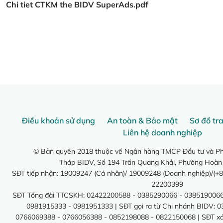
Chi tiet CTKM the BIDV SuperAds.pdf
Điều khoản sử dụng
An toàn & Bảo mật
Sơ đồ tr
Liên hệ doanh nghiệp
© Bản quyền 2018 thuộc về Ngân hàng TMCP Đầu tư và Phá
Tháp BIDV, Số 194 Trần Quang Khải, Phường Hoàn
SĐT tiếp nhận: 19009247 (Cá nhân)/ 19009248 (Doanh nghiệp)/(+8
22200399
SĐT Tổng đài TTCSKH: 02422200588 - 0385290066 - 0385190066
0981915333 - 0981951333 | SĐT gọi ra từ Chi nhánh BIDV: 
0766069388 - 0766056388 - 0852198088 - 0822150068 | SĐT xác 