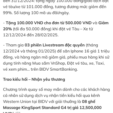
đến 31/12/2024: tặng ngay 100.000 đồng/giao dịch đặt
vé tàu/xe từ 101.000 đồng, tương đương mức giảm đến
99%. Số lượng 100 mã ưu đãi/ngày.
-
Tặng 100.000 VND cho đơn từ 500.000 VND
và
Giảm
20%
(tối đa 50.000 đồng) khi đặt vé Tàu – Xe từ
12/12/2024 đến 28/02/2025.
- Tham gia
03 phiên Livestream độc quyền
(tháng
12/2024 và tháng 01/2025) để săn Iphone 16 giá 1 triệu
đồng, và hàng ngàn mã giảm giá, phiếu mua hàng khi sử
dụng tính năng Mua sắm VnShop, Đặt vé tàu, xe, Taxi,
vé xem phim… trên BIDV SmartBanking.
Trao kiều hối – Nhận yêu thương
Chương trình quay số may mắn dành cho các khách hàng
cá nhân sử dụng dịch vụ nhận tiền kiều hối qua kênh
Western Union tại BIDV với giải thưởng là
08 ghế
Massage KingSport Standard G4 trị giá 12,500,000