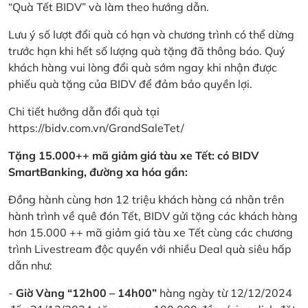
“Quà Tết BIDV” và làm theo hướng dẫn.
Lưu ý số lượt đổi quà có hạn và chương trình có thể dừng
trước hạn khi hết số lượng quà tặng đã thông báo. Quý
khách hàng vui lòng đổi quà sớm ngay khi nhận được
phiếu quà tặng của BIDV để đảm bảo quyền lợi.
Chi tiết hướng dẫn đổi quà tại
https://bidv.com.vn/GrandSaleTet/
Tặng 15.000++ mã giảm giá tàu xe Tết: có BIDV
SmartBanking, đường xa hóa gần:
Đồng hành cùng hơn 12 triệu khách hàng cá nhân trên
hành trình về quê đón Tết, BIDV gửi tặng các khách hàng
hơn 15.000 ++ mã giảm giá tàu xe Tết cùng các chương
trình Livestream độc quyền với nhiều Deal quà siêu hấp
dẫn như:
-
Giờ Vàng “12h00 – 14h00”
hàng ngày từ 12/12/2024