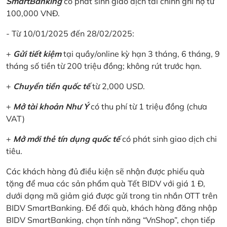
SmartBanking
có phát sinh giao dịch tài chính ghi nợ từ
100,000 VNĐ.
- Từ 10/01/2025 đến 28/02/2025:
+
Gửi tiết kiệm
tại quầy/online kỳ hạn 3 tháng, 6 tháng, 9
tháng số tiền từ 200 triệu đồng; không rút trước hạn.
+
Chuyển tiền quốc tế
từ 2,000 USD.
+
Mở tài khoản Như Ý
có thu phí từ 1 triệu đồng (chưa
VAT)
+
Mở mới thẻ tín dụng quốc tế
có phát sinh giao dịch chi
tiêu.
Các khách hàng đủ điều kiện sẽ nhận được phiếu quà
tặng để mua các sản phẩm quà Tết BIDV với giá 1 Đ,
dưới dạng mã giảm giá được gửi trong tin nhắn OTT trên
BIDV SmartBanking. Để đối quà, khách hàng đăng nhập
BIDV SmartBanking, chọn tính năng “VnShop”, chọn tiếp