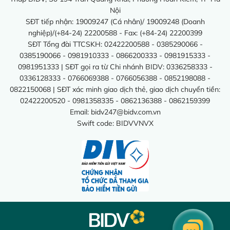
Nội
SĐT tiếp nhận: 19009247 (Cá nhân)/ 19009248 (Doanh
nghiệp)/(+84-24) 22200588 - Fax: (+84-24) 22200399
SĐT Tổng đài TTCSKH: 02422200588 - 0385290066 -
0385190066 - 0981910333 - 0866200333 - 0981915333 -
0981951333 | SĐT gọi ra từ Chi nhánh BIDV: 0336258333 -
0336128333 - 0766069388 - 0766056388 - 0852198088 -
0822150068 | SĐT xác minh giao dịch thẻ, giao dịch chuyển tiền:
02422200520 - 0981358335 - 0862136388 - 0862159399
Email:
bidv247@bidv.com.vn
Swift code: BIDVVNVX