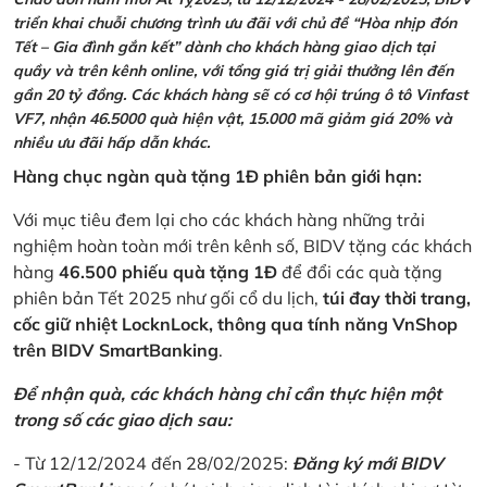
triển khai chuỗi chương trình ưu đãi với chủ đề “Hòa nhịp đón
Tết – Gia đình gắn kết” dành cho khách hàng giao dịch tại
quầy và trên kênh online, với tổng giá trị giải thưởng lên đến
gần 20 tỷ đồng. Các khách hàng sẽ có cơ hội trúng ô tô Vinfast
VF7, nhận 46.5000 quà hiện vật, 15.000 mã giảm giá 20% và
nhiều ưu đãi hấp dẫn khác.
Hàng chục ngàn quà tặng 1Đ phiên bản giới hạn:
Với mục tiêu đem lại cho các khách hàng những trải
nghiệm hoàn toàn mới trên kênh số, BIDV tặng các khách
hàng
46.500 phiếu quà tặng 1Đ
để đổi các quà tặng
phiên bản Tết 2025 như gối cổ du lịch,
túi đay thời trang,
cốc giữ nhiệt LocknLock, thông qua tính năng VnShop
trên BIDV SmartBanking
.
Để nhận quà, các khách hàng chỉ cần thực hiện một
trong số các giao dịch sau:
- Từ 12/12/2024 đến 28/02/2025:
Đăng ký mới BIDV