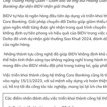
Ông Trương Hồng Quân – Giám đốc và ông Bùi Hoàng Giang
Banking đại diện BIDV nhận giải thưởng
BIDV tự hào là ngân hàng đầu tiên áp dụng và triển khai 
Core Banking. Giải pháp chuyển đổi Delta giúp giảm thiểu t
gian ngắn nhất từng được ghi nhận trong quá trình chuyển
khẳng định sự tiên phong và hiệu quả của BIDV trong việc
Delta đã vinh dự nhận giải thưởng Sao Khuê 2024, đánh dấ
của ngân hàng.
Những thành tựu công nghệ đã giúp BIDV khẳng định khả nă
thể hiện tinh thần sáng tạo không ngừng nghỉ trong hành tr
mang đến cho BIDV nhiều đột phá trong tương lai, góp phầ
Việc triển khai thành công hệ thống Core Banking cũng là 
vào ngày 15/11/2023, với sứ mệnh xây dựng và hoàn thiện 
có, hỗ trợ tối đa công tác tác nghiệp, mang lại lợi ích cho
Các điểm nhấn đánh dấu việc triển khai thành công hệ th