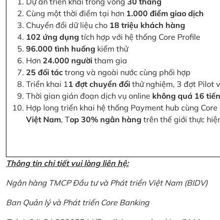
Dự án triển khai trong vòng
30 tháng
Cùng một thời điểm tại hơn
1.000 điểm giao dịch
Chuyển đổi dữ liệu cho
18 triệu khách hàng
102 ứng dụng
tích hợp với hệ thống Core Profile
96.000 tình huống
kiểm thử
Hơn
24.000 người
tham gia
25 đối tác
trong và ngoài nước cùng phối hợp
Triển khai 1
1 đợt chuyển đổi
thử nghiệm, 3 đợt Pilot 
Thời gian gián đoạn dịch vụ online
không quá 16 tiế
Hợp long triển khai hệ thống Payment hub cùng Core 
Việt Nam
, T
op 30% ngân hàng
trên thế giới thực hi
Thông tin chi tiết vui lòng liên hệ:
Ngân hàng TMCP Đầu tư và Phát triển Việt Nam (BIDV)
Ban Quản lý và Phát triển Core Banking