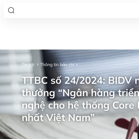
Tin tức
Thông tin báo chí
TTBC số 24/2024: BIDV n
thưởng “Ngân hàng triển
nghệ cho hệ thống Core 
nhất Việt Nam”