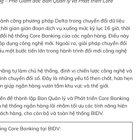
 – Phó Giám đốc Ban Quản lý và Phát triển Core
thành công phương pháp Delta trong chuyển đổi dữ liệu
hời gian gián đoạn dịch vụ xuống mức kỷ lục 16 giờ, thời
 đổi hệ thống Core Banking của các ngân hàng. Điều này
 áp dụng công nghệ mới. Ngoài ra, giải pháp chuyển đổi
u một bước tiến lớn trong hành trình đổi mới công nghệ
ng tự làm chủ hệ thống, định vị chiến lược công nghệ và
ình chuyển đổi số. Đây là những yếu tố then chốt, hứa hẹn
n giúp ngân hàng vươn tầm khu vực và thế giới.
tiền đề thành lập Ban Quản lý và Phát triển Core Banking
hệ thống ngân hàng lõi nhằm tối ưu các tính năng hiện
 khách hàng, cho cán bộ và toàn hệ thống BIDV.
ống Core Banking tại BIDV: