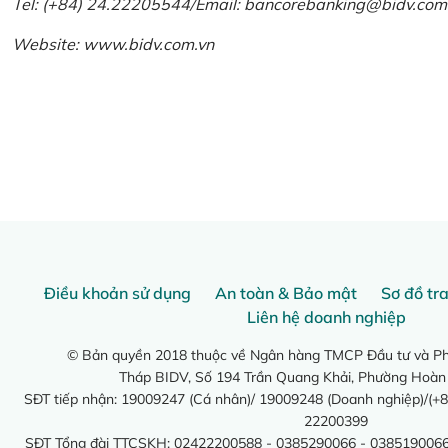
Tel: (+84) 24.22205544/Email: bancorebanking@bidv.com
Website:
www.bidv.com.vn
Điều khoản sử dụng
An toàn & Bảo mật
Sơ đồ tr
Liên hệ doanh nghiệp
© Bản quyền 2018 thuộc về Ngân hàng TMCP Đầu tư và Phá
Tháp BIDV, Số 194 Trần Quang Khải, Phường Hoàn
SĐT tiếp nhận: 19009247 (Cá nhân)/ 19009248 (Doanh nghiệp)/(+8
22200399
SĐT Tổng đài TTCSKH: 02422200588 - 0385290066 - 0385190066