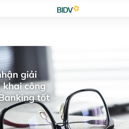
hận giải
 khai công
Banking tốt