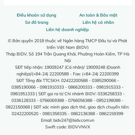
Điều khoản sử dụng
An toàn & Bảo mật
Sơ đồ trang
Liên hệ cá nhân
Liên hệ doanh nghiệp
© Bản quyền 2018 thuộc về Ngân hàng TMCP Đầu tư và Phát
triển Việt Nam (BIDV)
Tháp BIDV, Số 194 Trần Quang Khải, Phường Hoàn Kiếm, TP Hà
Nội
SĐT tiếp nhận: 19009247 (Cá nhân)/ 19009248 (Doanh
nghiệp)/(+84-24) 22200588 - Fax: (+84-24) 22200399
SĐT Tổng đài TTCSKH: 02422200588 - 0385290066 -
0385190066 - 0981910333 - 0866200333 - 0981915333 -
0981951333 | SĐT gọi ra từ Chi nhánh BIDV: 0336258333 -
0336128333 - 0766069388 - 0766056388 - 0852198088 -
0822150068 | SĐT xác minh giao dịch thẻ, giao dịch chuyển tiền:
02422200520 - 0981358335 - 0862136388 - 0862159399
Email:
bidv247@bidv.com.vn
Swift code: BIDVVNVX