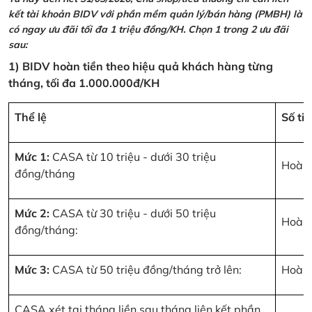
kết tài khoản BIDV với phần mềm quản lý/bán hàng (PMBH) là
có ngay ưu đãi tối đa 1 triệu đồng/KH. Chọn 1 trong 2 ưu đãi
sau:
1) BIDV hoàn tiền theo hiệu quả khách hàng từng
tháng, tối đa 1.000.000đ/KH
Thể lệ
Số ti
Mức 1:
CASA từ 10 triệu - dưới 30 triệu
Hoàn 
đồng/tháng
Mức 2:
CASA từ 30 triệu - dưới 50 triệu
Hoàn 
đồng/tháng:
Mức 3:
CASA từ 50 triệu đồng/tháng trở lên:
Hoàn 
CASA xét tại tháng liền sau tháng liên kết phần