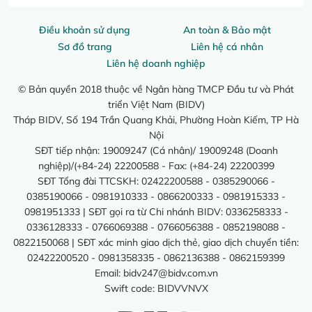
Điều khoản sử dụng
An toàn & Bảo mật
Sơ đồ trang
Liên hệ cá nhân
Liên hệ doanh nghiệp
© Bản quyền 2018 thuộc về Ngân hàng TMCP Đầu tư và Phát
triển Việt Nam (BIDV)
Tháp BIDV, Số 194 Trần Quang Khải, Phường Hoàn Kiếm, TP Hà
Nội
SĐT tiếp nhận: 19009247 (Cá nhân)/ 19009248 (Doanh
nghiệp)/(+84-24) 22200588 - Fax: (+84-24) 22200399
SĐT Tổng đài TTCSKH: 02422200588 - 0385290066 -
0385190066 - 0981910333 - 0866200333 - 0981915333 -
0981951333 | SĐT gọi ra từ Chi nhánh BIDV: 0336258333 -
0336128333 - 0766069388 - 0766056388 - 0852198088 -
0822150068 | SĐT xác minh giao dịch thẻ, giao dịch chuyển tiền:
02422200520 - 0981358335 - 0862136388 - 0862159399
Email:
bidv247@bidv.com.vn
Swift code: BIDVVNVX