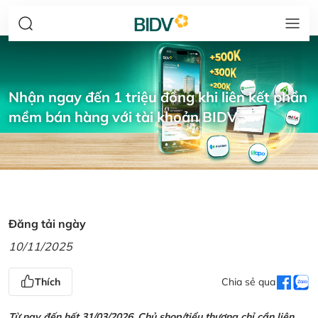
Nhận ngay đến 1 triệu đồng khi liên kết phần
mềm bán hàng với tài khoản BIDV
Đăng tải ngày
10/11/2025
Thích
Chia sẻ qua
Từ nay đến hết 31/03/2026, Chủ shop/tiểu thương chỉ cần liên