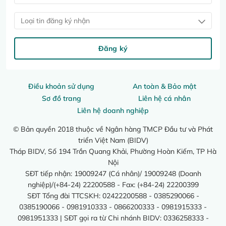
Loại tin đăng ký nhận
Đăng ký
Điều khoản sử dụng
An toàn & Bảo mật
Sơ đồ trang
Liên hệ cá nhân
Liên hệ doanh nghiệp
© Bản quyền 2018 thuộc về Ngân hàng TMCP Đầu tư và Phát
triển Việt Nam (BIDV)
Tháp BIDV, Số 194 Trần Quang Khải, Phường Hoàn Kiếm, TP Hà
Nội
SĐT tiếp nhận: 19009247 (Cá nhân)/ 19009248 (Doanh
nghiệp)/(+84-24) 22200588 - Fax: (+84-24) 22200399
SĐT Tổng đài TTCSKH: 02422200588 - 0385290066 -
0385190066 - 0981910333 - 0866200333 - 0981915333 -
0981951333 | SĐT gọi ra từ Chi nhánh BIDV: 0336258333 -