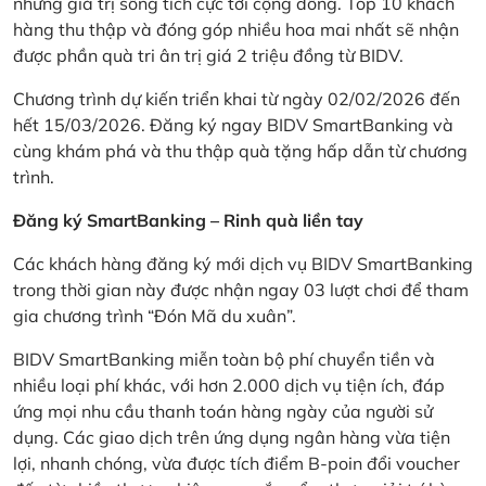
những giá trị sống tích cực tới cộng đồng. Top 10 khách
hàng thu thập và đóng góp nhiều hoa mai nhất sẽ nhận
được phần quà tri ân trị giá 2 triệu đồng từ BIDV.
Chương trình dự kiến triển khai từ ngày 02/02/2026 đến
hết 15/03/2026. Đăng ký ngay BIDV SmartBanking và
cùng khám phá và thu thập quà tặng hấp dẫn từ chương
trình.
Đăng ký SmartBanking – Rinh quà liền tay
Các khách hàng đăng ký mới dịch vụ BIDV SmartBanking
trong thời gian này được nhận ngay 03 lượt chơi để tham
gia chương trình “Đón Mã du xuân”.
BIDV SmartBanking miễn toàn bộ phí chuyển tiền và
nhiều loại phí khác, với hơn 2.000 dịch vụ tiện ích, đáp
ứng mọi nhu cầu thanh toán hàng ngày của người sử
dụng. Các giao dịch trên ứng dụng ngân hàng vừa tiện
lợi, nhanh chóng, vừa được tích điểm B-poin đổi voucher