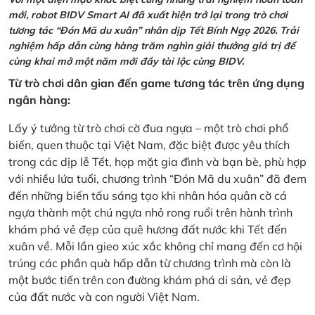
mới, robot BIDV Smart AI đã xuất hiện trở lại trong trò chơi
tương tác “Đón Mã du xuân” nhân dịp Tết Bính Ngọ 2026. Trải
nghiệm hấp dẫn cùng hàng trăm nghìn giải thưởng giá trị để
cùng khai mở một năm mới đầy tài lộc cùng BIDV.
Từ trò chơi dân gian đến game tương tác trên ứng dụng
ngân hàng:
Lấy ý tưởng từ trò chơi cờ đua ngựa – một trò chơi phổ
biến, quen thuộc tại Việt Nam, đặc biệt được yêu thích
trong các dịp lễ Tết, họp mặt gia đình và bạn bè, phù hợp
với nhiều lứa tuổi, chương trình “Đón Mã du xuân” đã đem
đến những biến tấu sáng tạo khi nhân hóa quân cờ cá
ngựa thành một chú ngựa nhỏ rong ruổi trên hành trình
khám phá vẻ đẹp của quê hương đất nước khi Tết đến
xuân về. Mỗi lần gieo xúc xắc không chỉ mang đến cơ hội
trúng các phần quà hấp dẫn từ chương trình mà còn là
một bước tiến trên con đường khám phá di sản, vẻ đẹp
của đất nước và con người Việt Nam.