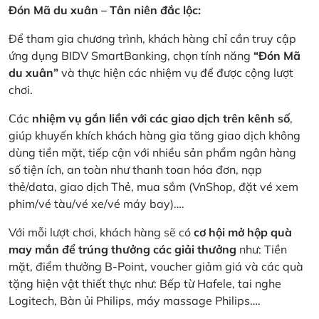
Đón Mã du xuân – Tân niên đắc lộc:
Để tham gia chương trình, khách hàng chỉ cần truy cập
ứng dụng BIDV SmartBanking, chọn tính năng
“Đón Mã
du xuân”
và thực hiện các nhiệm vụ để được cộng lượt
chơi.
Các
nhiệm vụ gắn liền với các giao dịch trên kênh số
,
giúp khuyến khích khách hàng gia tăng giao dịch không
dùng tiền mặt, tiếp cận với nhiều sản phẩm ngân hàng
số tiện ích, an toàn như thanh toan hóa đơn, nạp
thẻ/data, giao dịch Thẻ, mua sắm (VnShop, đặt vé xem
phim/vé tàu/vé xe/vé máy bay)….
Với mỗi lượt chơi, khách hàng sẽ có
cơ hội mở hộp quà
may mắn để trúng thưởng các giải thưởng
như: Tiền
mặt, điểm thưởng B-Point, voucher giảm giá và các quà
tặng hiện vật thiết thực như: Bếp từ Hafele, tai nghe
Logitech, Bàn ủi Philips, máy massage Philips….