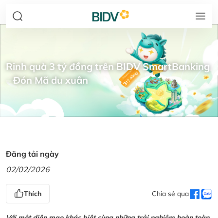
Rinh quà 3 tỷ đồng trên BIDV SmartBanking
– Đón Mã du xuân
Đăng tải ngày
02/02/2026
Thích
Chia sẻ qua
Với một diện mạo khác biệt cùng những trải nghiệm hoàn toàn