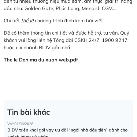
đến từ nhiều thương hiệu mua sắm, ẩm thực, giải trí hàng
đầu như: Golden Gate, Phúc Long, Menard, CGV…..
Chi tiết
thể lệ
chương trình đính kèm bài viết.
Để có thêm thông tin chi tiết và được hỗ trợ, tư vấn, Quý
khách vui lòng liên hệ Tổng đài CSKH 24/7: 1900 9247
hoặc chi nhánh BIDV gần nhất.
The le Don ma du xuan web.pdf
Tin bài khác
VAY
01/06/2026
BIDV triển khai gói vay ưu đãi “ngôi nhà đầu tiên” dành cho
khách hàng cá nhân