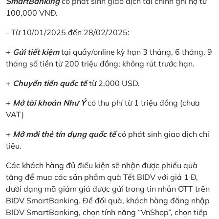
SmartBanking
có phát sinh giao dịch tài chính ghi nợ từ
100,000 VNĐ.
- Từ 10/01/2025 đến 28/02/2025:
+
Gửi tiết kiệm
tại quầy/online kỳ hạn 3 tháng, 6 tháng, 9
tháng số tiền từ 200 triệu đồng; không rút trước hạn.
+
Chuyển tiền quốc tế
từ 2,000 USD.
+
Mở tài khoản Như Ý
có thu phí từ 1 triệu đồng (chưa
VAT)
+
Mở mới thẻ tín dụng quốc tế
có phát sinh giao dịch chi
tiêu.
Các khách hàng đủ điều kiện sẽ nhận được phiếu quà
tặng để mua các sản phẩm quà Tết BIDV với giá 1 Đ,
dưới dạng mã giảm giá được gửi trong tin nhắn OTT trên
BIDV SmartBanking. Để đối quà, khách hàng đăng nhập
BIDV SmartBanking, chọn tính năng “VnShop”, chọn tiếp