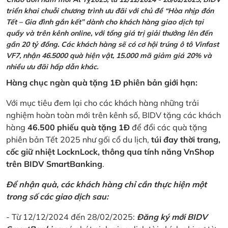
triển khai chuỗi chương trình ưu đãi với chủ đề “Hòa nhịp đón
Tết – Gia đình gắn kết” dành cho khách hàng giao dịch tại
quầy và trên kênh online, với tổng giá trị giải thưởng lên đến
gần 20 tỷ đồng. Các khách hàng sẽ có cơ hội trúng ô tô Vinfast
VF7, nhận 46.5000 quà hiện vật, 15.000 mã giảm giá 20% và
nhiều ưu đãi hấp dẫn khác.
Hàng chục ngàn quà tặng 1Đ phiên bản giới hạn:
Với mục tiêu đem lại cho các khách hàng những trải
nghiệm hoàn toàn mới trên kênh số, BIDV tặng các khách
hàng
46.500 phiếu quà tặng 1Đ
để đổi các quà tặng
phiên bản Tết 2025 như gối cổ du lịch,
túi đay thời trang,
cốc giữ nhiệt LocknLock, thông qua tính năng VnShop
trên BIDV SmartBanking
.
Để nhận quà, các khách hàng chỉ cần thực hiện một
trong số các giao dịch sau:
- Từ 12/12/2024 đến 28/02/2025:
Đăng ký mới BIDV