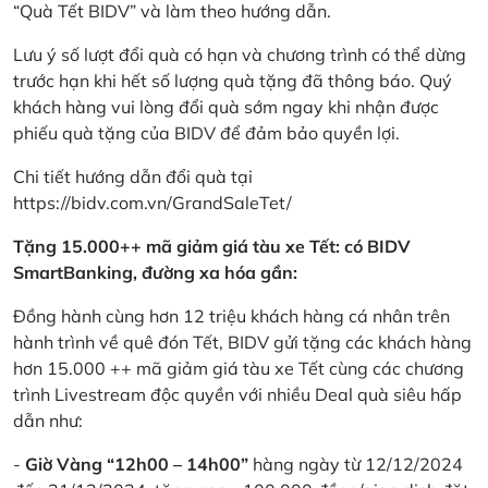
“Quà Tết BIDV” và làm theo hướng dẫn.
Lưu ý số lượt đổi quà có hạn và chương trình có thể dừng
trước hạn khi hết số lượng quà tặng đã thông báo. Quý
khách hàng vui lòng đổi quà sớm ngay khi nhận được
phiếu quà tặng của BIDV để đảm bảo quyền lợi.
Chi tiết hướng dẫn đổi quà tại
https://bidv.com.vn/GrandSaleTet/
Tặng 15.000++ mã giảm giá tàu xe Tết: có BIDV
SmartBanking, đường xa hóa gần:
Đồng hành cùng hơn 12 triệu khách hàng cá nhân trên
hành trình về quê đón Tết, BIDV gửi tặng các khách hàng
hơn 15.000 ++ mã giảm giá tàu xe Tết cùng các chương
trình Livestream độc quyền với nhiều Deal quà siêu hấp
dẫn như:
-
Giờ Vàng “12h00 – 14h00”
hàng ngày từ 12/12/2024