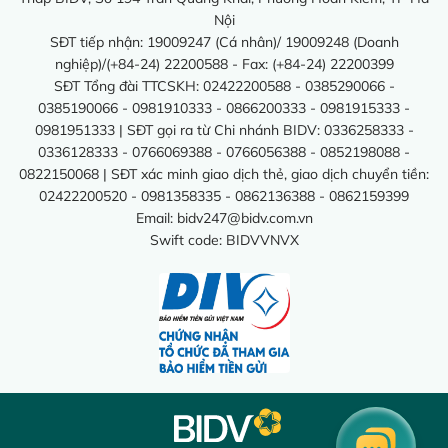
Nội
SĐT tiếp nhận: 19009247 (Cá nhân)/ 19009248 (Doanh
nghiệp)/(+84-24) 22200588 - Fax: (+84-24) 22200399
SĐT Tổng đài TTCSKH: 02422200588 - 0385290066 -
0385190066 - 0981910333 - 0866200333 - 0981915333 -
0981951333 | SĐT gọi ra từ Chi nhánh BIDV: 0336258333 -
0336128333 - 0766069388 - 0766056388 - 0852198088 -
0822150068 | SĐT xác minh giao dịch thẻ, giao dịch chuyển tiền:
02422200520 - 0981358335 - 0862136388 - 0862159399
Email:
bidv247@bidv.com.vn
Swift code: BIDVVNVX