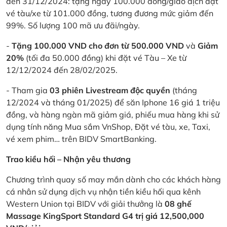
đến 31/12/2024: tặng ngay 100.000 đồng/giao dịch đặt
vé tàu/xe từ 101.000 đồng, tương đương mức giảm đến
99%. Số lượng 100 mã ưu đãi/ngày.
-
Tặng 100.000 VND cho đơn từ 500.000 VND
và
Giảm
20%
(tối đa 50.000 đồng) khi đặt vé Tàu – Xe từ
12/12/2024 đến 28/02/2025.
- Tham gia
03 phiên Livestream độc quyền
(tháng
12/2024 và tháng 01/2025) để săn Iphone 16 giá 1 triệu
đồng, và hàng ngàn mã giảm giá, phiếu mua hàng khi sử
dụng tính năng Mua sắm VnShop, Đặt vé tàu, xe, Taxi,
vé xem phim… trên BIDV SmartBanking.
Trao kiều hối – Nhận yêu thương
Chương trình quay số may mắn dành cho các khách hàng
cá nhân sử dụng dịch vụ nhận tiền kiều hối qua kênh
Western Union tại BIDV với giải thưởng là
08 ghế
Massage KingSport Standard G4 trị giá 12,500,000