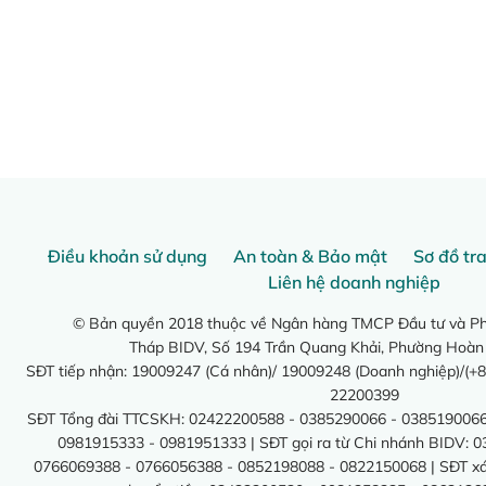
Điều khoản sử dụng
An toàn & Bảo mật
Sơ đồ tr
Liên hệ doanh nghiệp
© Bản quyền 2018 thuộc về Ngân hàng TMCP Đầu tư và Phá
Tháp BIDV, Số 194 Trần Quang Khải, Phường Hoàn
SĐT tiếp nhận: 19009247 (Cá nhân)/ 19009248 (Doanh nghiệp)/(+8
22200399
SĐT Tổng đài TTCSKH: 02422200588 - 0385290066 - 0385190066
0981915333 - 0981951333 | SĐT gọi ra từ Chi nhánh BIDV: 
0766069388 - 0766056388 - 0852198088 - 0822150068 | SĐT xác 