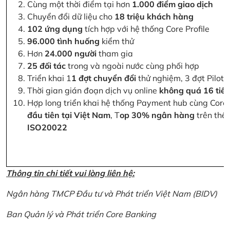
Cùng một thời điểm tại hơn
1.000 điểm giao dịch
Chuyển đổi dữ liệu cho
18 triệu khách hàng
102 ứng dụng
tích hợp với hệ thống Core Profile
96.000 tình huống
kiểm thử
Hơn
24.000 người
tham gia
25 đối tác
trong và ngoài nước cùng phối hợp
Triển khai 1
1 đợt chuyển đổi
thử nghiệm, 3 đợt Pilot 
Thời gian gián đoạn dịch vụ online
không quá 16 tiế
Hợp long triển khai hệ thống Payment hub cùng Core 
đầu tiên tại Việt Nam
, T
op 30% ngân hàng
trên thế 
ISO20022
Thông tin chi tiết vui lòng liên hệ:
Ngân hàng TMCP Đầu tư và Phát triển Việt Nam (BIDV)
Ban Quản lý và Phát triển Core Banking