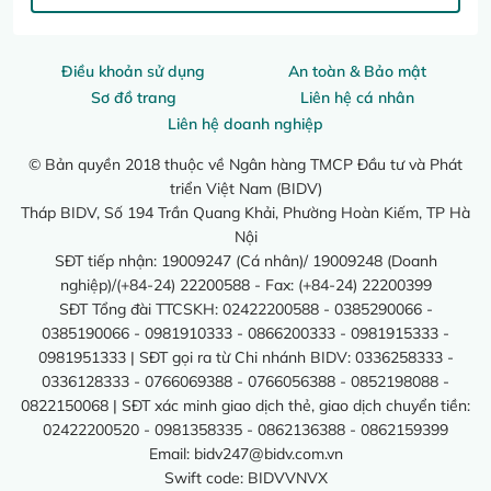
Điều khoản sử dụng
An toàn & Bảo mật
Sơ đồ trang
Liên hệ cá nhân
Liên hệ doanh nghiệp
© Bản quyền 2018 thuộc về Ngân hàng TMCP Đầu tư và Phát
triển Việt Nam (BIDV)
Tháp BIDV, Số 194 Trần Quang Khải, Phường Hoàn Kiếm, TP Hà
Nội
SĐT tiếp nhận: 19009247 (Cá nhân)/ 19009248 (Doanh
nghiệp)/(+84-24) 22200588 - Fax: (+84-24) 22200399
SĐT Tổng đài TTCSKH: 02422200588 - 0385290066 -
0385190066 - 0981910333 - 0866200333 - 0981915333 -
0981951333 | SĐT gọi ra từ Chi nhánh BIDV: 0336258333 -
0336128333 - 0766069388 - 0766056388 - 0852198088 -
0822150068 | SĐT xác minh giao dịch thẻ, giao dịch chuyển tiền:
02422200520 - 0981358335 - 0862136388 - 0862159399
Email:
bidv247@bidv.com.vn
Swift code: BIDVVNVX