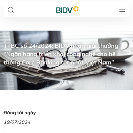
TTBC số 24/2024: BIDV nhận giải thưởng
“Ngân hàng triển khai công nghệ cho hệ
thống Core Banking tốt nhất Việt Nam”
Đăng tải ngày
19/07/2024