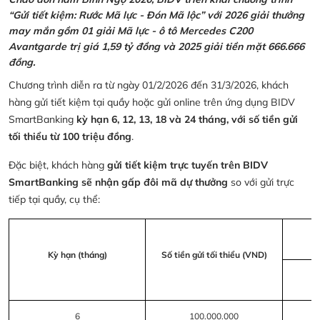
“Gửi tiết kiệm: Rước Mã lực - Đón Mã lộc” với 2026 giải thưởng
may mắn gồm 01 giải Mã lực - ô tô Mercedes C200
Avantgarde trị giá 1,59 tỷ đồng và 2025 giải tiền mặt 666.666
đồng.
Chương trình diễn ra từ ngày 01/2/2026 đến 31/3/2026, khách
hàng gửi tiết kiệm tại quầy hoặc gửi online trên ứng dụng BIDV
SmartBanking
kỳ hạn 6, 12, 13, 18 và 24 tháng, với số tiền gửi
tối thiểu từ 100 triệu đồng
.
Đặc biệt, khách hàng
gửi tiết kiệm trực tuyến trên BIDV
SmartBanking sẽ nhận gấp đôi mã dự thưởng
so với gửi trực
tiếp tại quầy, cụ thể:
Kỳ hạn (tháng)
Số tiền gửi tối thiểu (VND)
6
100.000.000