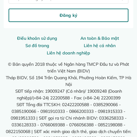
Đăng ký
Điều khoản sử dụng
An toàn & Bảo mật
Sơ đồ trang
Liên hệ cá nhân
Liên hệ doanh nghiệp
© Bản quyền 2018 thuộc về Ngân hàng TMCP Đầu tư và Phát
triển Việt Nam (BIDV)
Tháp BIDV, Số 194 Trần Quang Khải, Phường Hoàn Kiếm, TP Hà
Nội
SĐT tiếp nhận: 19009247 (Cá nhân)/ 19009248 (Doanh
nghiệp)/(+84-24) 22200588 - Fax: (+84-24) 22200399
SĐT Tổng đài TTCSKH: 02422200588 - 0385290066 -
0385190066 - 0981910333 - 0866200333 - 0981915333 -
0981951333 | SĐT gọi ra từ Chi nhánh BIDV: 0336258333 -
0336128333 - 0766069388 - 0766056388 - 0852198088 -
0822150068 | SĐT xác minh giao dịch thẻ, giao dịch chuyển tiền: