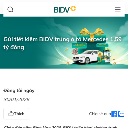
Gửi tiết kiệm BIDV trúng ô tô Mercedes 1,59
tỷ đồng
Đăng tải ngày
30/01/2026
Thích
Chia sẻ qua
Chào đón năm Bính Ngọ 2026, BIDV triển khai chương trình