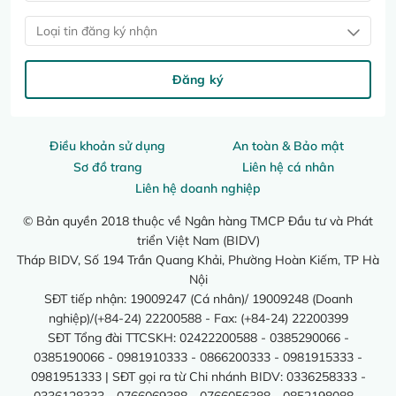
Loại tin đăng ký nhận
Đăng ký
Điều khoản sử dụng
An toàn & Bảo mật
Sơ đồ trang
Liên hệ cá nhân
Liên hệ doanh nghiệp
© Bản quyền 2018 thuộc về Ngân hàng TMCP Đầu tư và Phát
triển Việt Nam (BIDV)
Tháp BIDV, Số 194 Trần Quang Khải, Phường Hoàn Kiếm, TP Hà
Nội
SĐT tiếp nhận: 19009247 (Cá nhân)/ 19009248 (Doanh
nghiệp)/(+84-24) 22200588 - Fax: (+84-24) 22200399
SĐT Tổng đài TTCSKH: 02422200588 - 0385290066 -
0385190066 - 0981910333 - 0866200333 - 0981915333 -
0981951333 | SĐT gọi ra từ Chi nhánh BIDV: 0336258333 -
0336128333 - 0766069388 - 0766056388 - 0852198088 -