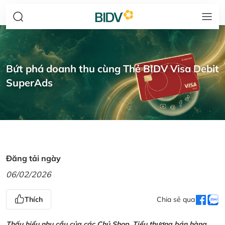
Bứt phá doanh thu cùng Thẻ BIDV Visa Debit
SuperAds
Đăng tải ngày
06/02/2026
Thích
Chia sẻ qua
Thấu hiểu nhu cầu của các Chủ Shop, Tiểu thương bán hàng