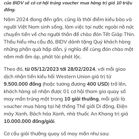
của BIDV sẽ có cơ hội trúng voucher mua hàng trị giá 10 triệu
đồng.
Năm 2024 đang đến gần, cũng là thời điểm kiều bào và
người Việt Nam sinh sống, làm việc tại nước ngoài nô nức
chuyển tiền về cho người thân để chào đón Tết Giáp Thìn.
Thấu hiểu nhu cầu đó, BIDV dành tặng Quý khách hàng
những phần quà hấp dẫn, ý nghĩa để cùng đón chào một
năm mới ấm áp, phát tài phát lộc.
Theo đó,
từ 05/12/2023 tới 28/02/2024
, với mỗi giao
dịch nhận tiền kiều hối Western Union giá trị từ
9.500.000 đồng
(hoặc tương đương
400 USD
) trở lên,
khách hàng sẽ nhận được 01 cơ hội tham gia quay số
may mắn trúng một trong
10 giải thưởng
, mỗi giải là
voucher mua hàng tại hệ thống Thế giới Di động, Điện
máy Xanh, Bách hóa Xanh, nhà thuốc An Khang trị giá
10.000.000 đồng/giải
.
Cơ cấu giải thưởng quay số may mắn như sau: