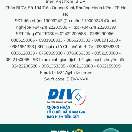
triển Việt Nam (BIDV)
Tháp BIDV, Số 194 Trần Quang Khải, Phường Hoàn Kiếm, TP Hà
Nội
SĐT tiếp nhận: 19009247 (Cá nhân)/ 19009248 (Doanh
nghiệp)/(+84-24) 22200588 - Fax: (+84-24) 22200399
SĐT Tổng đài TTCSKH: 02422200588 - 0385290066 -
0385190066 - 0981910333 - 0866200333 - 0981915333 -
0981951333 | SĐT gọi ra từ Chi nhánh BIDV: 0336258333 -
0336128333 - 0766069388 - 0766056388 - 0852198088 -
0822150068 | SĐT xác minh giao dịch thẻ, giao dịch chuyển tiền:
02422200520 - 0981358335 - 0862136388 - 0862159399
Email:
bidv247@bidv.com.vn
Swift code: BIDVVNVX