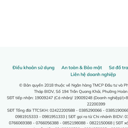
Điều khoản sử dụng
An toàn & Bảo mật
Sơ đồ tr
Liên hệ doanh nghiệp
© Bản quyền 2018 thuộc về Ngân hàng TMCP Đầu tư và Phá
Tháp BIDV, Số 194 Trần Quang Khải, Phường Hoàn
SĐT tiếp nhận: 19009247 (Cá nhân)/ 19009248 (Doanh nghiệp)/(+8
22200399
SĐT Tổng đài TTCSKH: 02422200588 - 0385290066 - 0385190066
0981915333 - 0981951333 | SĐT gọi ra từ Chi nhánh BIDV: 
0766069388 - 0766056388 - 0852198088 - 0822150068 | SĐT xác 