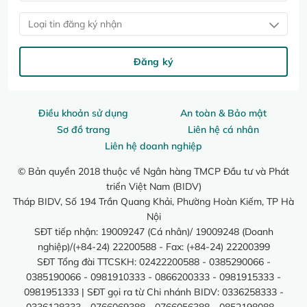
Loại tin đăng ký nhận
Đăng ký
Điều khoản sử dụng
An toàn & Bảo mật
Sơ đồ trang
Liên hệ cá nhân
Liên hệ doanh nghiệp
© Bản quyền 2018 thuộc về Ngân hàng TMCP Đầu tư và Phát
triển Việt Nam (BIDV)
Tháp BIDV, Số 194 Trần Quang Khải, Phường Hoàn Kiếm, TP Hà
Nội
SĐT tiếp nhận: 19009247 (Cá nhân)/ 19009248 (Doanh
nghiệp)/(+84-24) 22200588 - Fax: (+84-24) 22200399
SĐT Tổng đài TTCSKH: 02422200588 - 0385290066 -
0385190066 - 0981910333 - 0866200333 - 0981915333 -
0981951333 | SĐT gọi ra từ Chi nhánh BIDV: 0336258333 -
0336128333 - 0766069388 - 0766056388 - 0852198088 -