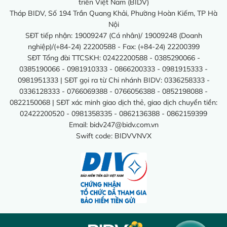
triển Việt Nam (BIDV)
Tháp BIDV, Số 194 Trần Quang Khải, Phường Hoàn Kiếm, TP Hà
Nội
SĐT tiếp nhận: 19009247 (Cá nhân)/ 19009248 (Doanh
nghiệp)/(+84-24) 22200588 - Fax: (+84-24) 22200399
SĐT Tổng đài TTCSKH: 02422200588 - 0385290066 -
0385190066 - 0981910333 - 0866200333 - 0981915333 -
0981951333 | SĐT gọi ra từ Chi nhánh BIDV: 0336258333 -
0336128333 - 0766069388 - 0766056388 - 0852198088 -
0822150068 | SĐT xác minh giao dịch thẻ, giao dịch chuyển tiền:
02422200520 - 0981358335 - 0862136388 - 0862159399
Email:
bidv247@bidv.com.vn
Swift code: BIDVVNVX