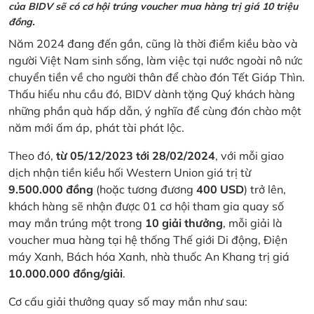
của BIDV sẽ có cơ hội trúng voucher mua hàng trị giá 10 triệu
đồng.
Năm 2024 đang đến gần, cũng là thời điểm kiều bào và
người Việt Nam sinh sống, làm việc tại nước ngoài nô nức
chuyển tiền về cho người thân để chào đón Tết Giáp Thìn.
Thấu hiểu nhu cầu đó, BIDV dành tặng Quý khách hàng
những phần quà hấp dẫn, ý nghĩa để cùng đón chào một
năm mới ấm áp, phát tài phát lộc.
Theo đó,
từ 05/12/2023 tới 28/02/2024
, với mỗi giao
dịch nhận tiền kiều hối Western Union giá trị từ
9.500.000 đồng
(hoặc tương đương
400 USD
) trở lên,
khách hàng sẽ nhận được 01 cơ hội tham gia quay số
may mắn trúng một trong
10 giải thưởng
, mỗi giải là
voucher mua hàng tại hệ thống Thế giới Di động, Điện
máy Xanh, Bách hóa Xanh, nhà thuốc An Khang trị giá
10.000.000 đồng/giải
.
Cơ cấu giải thưởng quay số may mắn như sau: