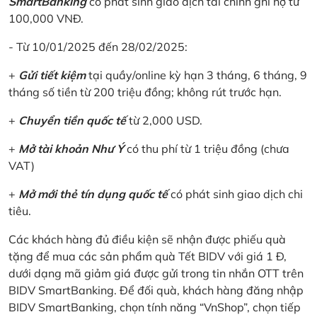
SmartBanking
có phát sinh giao dịch tài chính ghi nợ từ
100,000 VNĐ.
- Từ 10/01/2025 đến 28/02/2025:
+
Gửi tiết kiệm
tại quầy/online kỳ hạn 3 tháng, 6 tháng, 9
tháng số tiền từ 200 triệu đồng; không rút trước hạn.
+
Chuyển tiền quốc tế
từ 2,000 USD.
+
Mở tài khoản Như Ý
có thu phí từ 1 triệu đồng (chưa
VAT)
+
Mở mới thẻ tín dụng quốc tế
có phát sinh giao dịch chi
tiêu.
Các khách hàng đủ điều kiện sẽ nhận được phiếu quà
tặng để mua các sản phẩm quà Tết BIDV với giá 1 Đ,
dưới dạng mã giảm giá được gửi trong tin nhắn OTT trên
BIDV SmartBanking. Để đối quà, khách hàng đăng nhập
BIDV SmartBanking, chọn tính năng “VnShop”, chọn tiếp