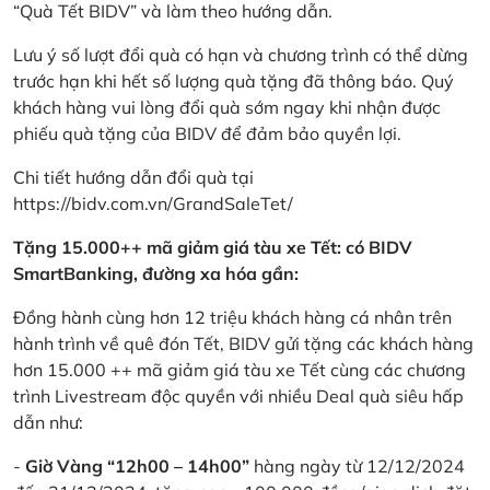
“Quà Tết BIDV” và làm theo hướng dẫn.
Lưu ý số lượt đổi quà có hạn và chương trình có thể dừng
trước hạn khi hết số lượng quà tặng đã thông báo. Quý
khách hàng vui lòng đổi quà sớm ngay khi nhận được
phiếu quà tặng của BIDV để đảm bảo quyền lợi.
Chi tiết hướng dẫn đổi quà tại
https://bidv.com.vn/GrandSaleTet/
Tặng 15.000++ mã giảm giá tàu xe Tết: có BIDV
SmartBanking, đường xa hóa gần:
Đồng hành cùng hơn 12 triệu khách hàng cá nhân trên
hành trình về quê đón Tết, BIDV gửi tặng các khách hàng
hơn 15.000 ++ mã giảm giá tàu xe Tết cùng các chương
trình Livestream độc quyền với nhiều Deal quà siêu hấp
dẫn như:
-
Giờ Vàng “12h00 – 14h00”
hàng ngày từ 12/12/2024