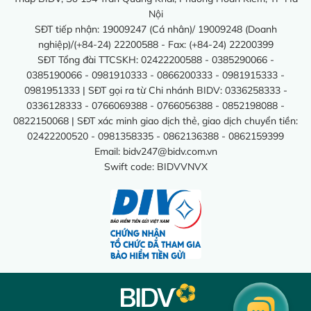
Nội
SĐT tiếp nhận: 19009247 (Cá nhân)/ 19009248 (Doanh
nghiệp)/(+84-24) 22200588 - Fax: (+84-24) 22200399
SĐT Tổng đài TTCSKH: 02422200588 - 0385290066 -
0385190066 - 0981910333 - 0866200333 - 0981915333 -
0981951333 | SĐT gọi ra từ Chi nhánh BIDV: 0336258333 -
0336128333 - 0766069388 - 0766056388 - 0852198088 -
0822150068 | SĐT xác minh giao dịch thẻ, giao dịch chuyển tiền:
02422200520 - 0981358335 - 0862136388 - 0862159399
Email:
bidv247@bidv.com.vn
Swift code: BIDVVNVX