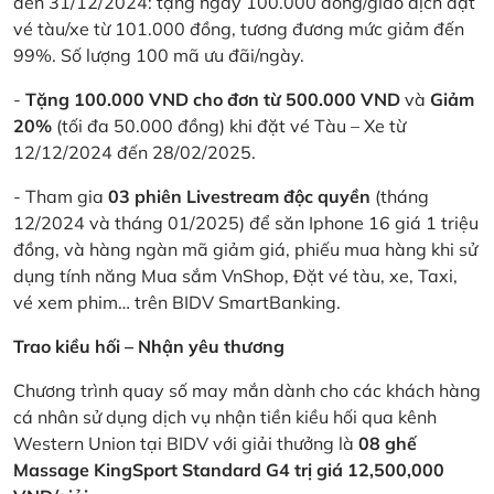
đến 31/12/2024: tặng ngay 100.000 đồng/giao dịch đặt
vé tàu/xe từ 101.000 đồng, tương đương mức giảm đến
99%. Số lượng 100 mã ưu đãi/ngày.
-
Tặng 100.000 VND cho đơn từ 500.000 VND
và
Giảm
20%
(tối đa 50.000 đồng) khi đặt vé Tàu – Xe từ
12/12/2024 đến 28/02/2025.
- Tham gia
03 phiên Livestream độc quyền
(tháng
12/2024 và tháng 01/2025) để săn Iphone 16 giá 1 triệu
đồng, và hàng ngàn mã giảm giá, phiếu mua hàng khi sử
dụng tính năng Mua sắm VnShop, Đặt vé tàu, xe, Taxi,
vé xem phim… trên BIDV SmartBanking.
Trao kiều hối – Nhận yêu thương
Chương trình quay số may mắn dành cho các khách hàng
cá nhân sử dụng dịch vụ nhận tiền kiều hối qua kênh
Western Union tại BIDV với giải thưởng là
08 ghế
Massage KingSport Standard G4 trị giá 12,500,000