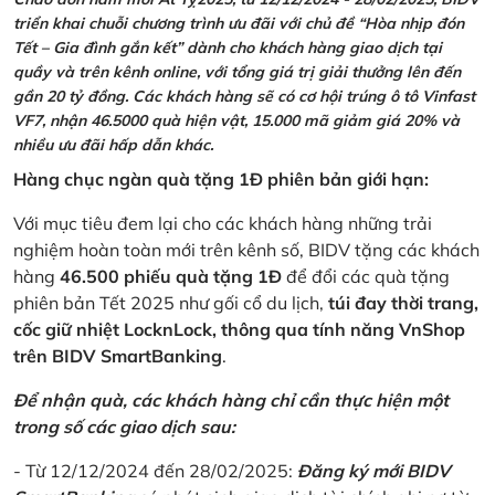
triển khai chuỗi chương trình ưu đãi với chủ đề “Hòa nhịp đón
Tết – Gia đình gắn kết” dành cho khách hàng giao dịch tại
quầy và trên kênh online, với tổng giá trị giải thưởng lên đến
gần 20 tỷ đồng. Các khách hàng sẽ có cơ hội trúng ô tô Vinfast
VF7, nhận 46.5000 quà hiện vật, 15.000 mã giảm giá 20% và
nhiều ưu đãi hấp dẫn khác.
Hàng chục ngàn quà tặng 1Đ phiên bản giới hạn:
Với mục tiêu đem lại cho các khách hàng những trải
nghiệm hoàn toàn mới trên kênh số, BIDV tặng các khách
hàng
46.500 phiếu quà tặng 1Đ
để đổi các quà tặng
phiên bản Tết 2025 như gối cổ du lịch,
túi đay thời trang,
cốc giữ nhiệt LocknLock, thông qua tính năng VnShop
trên BIDV SmartBanking
.
Để nhận quà, các khách hàng chỉ cần thực hiện một
trong số các giao dịch sau:
- Từ 12/12/2024 đến 28/02/2025:
Đăng ký mới BIDV