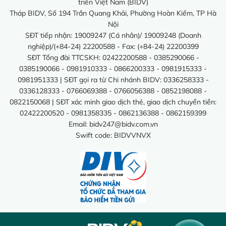
triển Việt Nam (BIDV)
Tháp BIDV, Số 194 Trần Quang Khải, Phường Hoàn Kiếm, TP Hà
Nội
SĐT tiếp nhận: 19009247 (Cá nhân)/ 19009248 (Doanh
nghiệp)/(+84-24) 22200588 - Fax: (+84-24) 22200399
SĐT Tổng đài TTCSKH: 02422200588 - 0385290066 -
0385190066 - 0981910333 - 0866200333 - 0981915333 -
0981951333 | SĐT gọi ra từ Chi nhánh BIDV: 0336258333 -
0336128333 - 0766069388 - 0766056388 - 0852198088 -
0822150068 | SĐT xác minh giao dịch thẻ, giao dịch chuyển tiền:
02422200520 - 0981358335 - 0862136388 - 0862159399
Email:
bidv247@bidv.com.vn
Swift code: BIDVVNVX