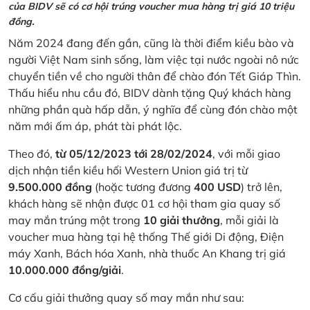
của BIDV sẽ có cơ hội trúng voucher mua hàng trị giá 10 triệu
đồng.
Năm 2024 đang đến gần, cũng là thời điểm kiều bào và
người Việt Nam sinh sống, làm việc tại nước ngoài nô nức
chuyển tiền về cho người thân để chào đón Tết Giáp Thìn.
Thấu hiểu nhu cầu đó, BIDV dành tặng Quý khách hàng
những phần quà hấp dẫn, ý nghĩa để cùng đón chào một
năm mới ấm áp, phát tài phát lộc.
Theo đó,
từ 05/12/2023 tới 28/02/2024
, với mỗi giao
dịch nhận tiền kiều hối Western Union giá trị từ
9.500.000 đồng
(hoặc tương đương
400 USD
) trở lên,
khách hàng sẽ nhận được 01 cơ hội tham gia quay số
may mắn trúng một trong
10 giải thưởng
, mỗi giải là
voucher mua hàng tại hệ thống Thế giới Di động, Điện
máy Xanh, Bách hóa Xanh, nhà thuốc An Khang trị giá
10.000.000 đồng/giải
.
Cơ cấu giải thưởng quay số may mắn như sau: