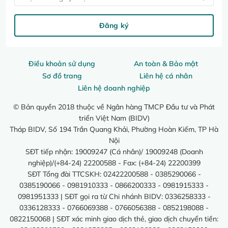
Đăng ký
Điều khoản sử dụng
An toàn & Bảo mật
Sơ đồ trang
Liên hệ cá nhân
Liên hệ doanh nghiệp
© Bản quyền 2018 thuộc về Ngân hàng TMCP Đầu tư và Phát
triển Việt Nam (BIDV)
Tháp BIDV, Số 194 Trần Quang Khải, Phường Hoàn Kiếm, TP Hà
Nội
SĐT tiếp nhận: 19009247 (Cá nhân)/ 19009248 (Doanh
nghiệp)/(+84-24) 22200588 - Fax: (+84-24) 22200399
SĐT Tổng đài TTCSKH: 02422200588 - 0385290066 -
0385190066 - 0981910333 - 0866200333 - 0981915333 -
0981951333 | SĐT gọi ra từ Chi nhánh BIDV: 0336258333 -
0336128333 - 0766069388 - 0766056388 - 0852198088 -
0822150068 | SĐT xác minh giao dịch thẻ, giao dịch chuyển tiền: