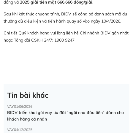
đồng và
2025 giải tiền mặt 666.666 đồng/giải
.
Sau khi kết thúc chương trình, BIDV sẽ công bố danh sách mã dự
thưởng đủ điều kiện và tiến hành quay số vào ngày 10/4/2026.
Chi tiết Quý khách hàng vui lòng liên hệ Chi nhánh BIDV gần nhất
hoặc Tổng đài CSKH 24/7: 1900 9247
Tin bài khác
VAY
01/06/2026
BIDV triển khai gói vay ưu đãi “ngôi nhà đầu tiên” dành cho
khách hàng cá nhân
VAY
04/12/2025