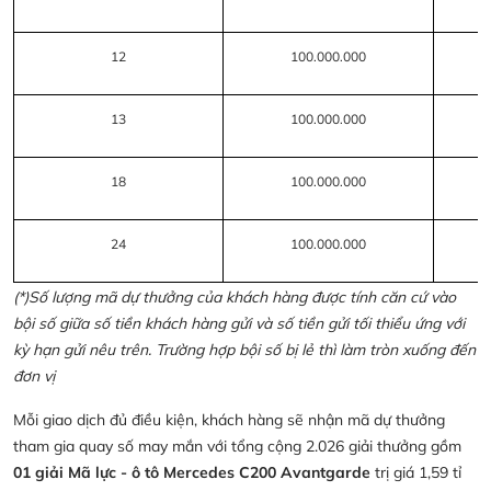
12
100.000.000
13
100.000.000
18
100.000.000
24
100.000.000
(*)Số lượng mã dự thưởng của khách hàng được tính căn cứ vào
bội số giữa số tiền khách hàng gửi và số tiền gửi tối thiểu ứng với
kỳ hạn gửi nêu trên. Trường hợp bội số bị lẻ thì làm tròn xuống đến
đơn vị
Mỗi giao dịch đủ điều kiện, khách hàng sẽ nhận mã dự thưởng
tham gia quay số may mắn với tổng cộng 2.026 giải thưởng gồm
01 giải Mã lực - ô tô Mercedes C200 Avantgarde
trị giá 1,59 tỉ