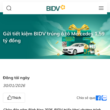
Gửi tiết kiệm BIDV trúng ô tô Mercedes 1,59
tỷ đồng
Đăng tải ngày
30/01/2026
Thích
Chia sẻ qua
Chào đón năm Bính Ngọ 2026, BIDV triển khai chương trình