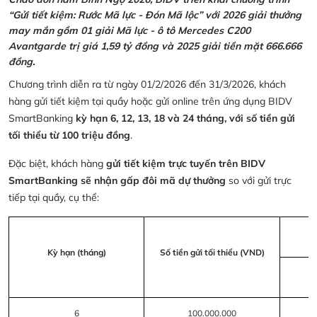
“Gửi tiết kiệm: Rước Mã lực - Đón Mã lộc” với 2026 giải thưởng
may mắn gồm 01 giải Mã lực - ô tô Mercedes C200
Avantgarde trị giá 1,59 tỷ đồng và 2025 giải tiền mặt 666.666
đồng.
Chương trình diễn ra từ ngày 01/2/2026 đến 31/3/2026, khách
hàng gửi tiết kiệm tại quầy hoặc gửi online trên ứng dụng BIDV
SmartBanking
kỳ hạn 6, 12, 13, 18 và 24 tháng, với số tiền gửi
tối thiểu từ 100 triệu đồng
.
Đặc biệt, khách hàng
gửi tiết kiệm trực tuyến trên BIDV
SmartBanking sẽ nhận gấp đôi mã dự thưởng
so với gửi trực
tiếp tại quầy, cụ thể:
Kỳ hạn (tháng)
Số tiền gửi tối thiểu (VND)
6
100.000.000