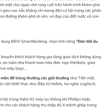
nh một chú ngựa nhỏ rong ruổi trên hành trình khám phá
n gieo xúc xắc không chỉ mang đến cơ hội trúng các phần
 con đường khám phá di sản, vẻ đẹp của đất nước và con
ng dụng BIDV SmartBanking, chọn tính năng
“Đón Mã du
p khuyến khích khách hàng gia tăng giao dịch không dùng
h, an toàn như thanh toan hóa đơn, nạp thẻ/data, giao
e/vé máy bay)….
 mắn để trúng thưởng các giải thưởng
như: Tiền mặt,
 vật thiết thực như: Bếp từ Hafele, tai nghe Logitech,
ơ hội trúng thêm 01 máy lọc không khí Phillips hoặc
dành cho các khách hàng thu thập đủ 4 mảnh ghép trong