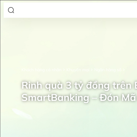
Khách hàng cá nhân
Khuyến mại
Ngân hàng số
Rinh quà 3 tỷ đồng trên
SmartBanking – Đón Mã