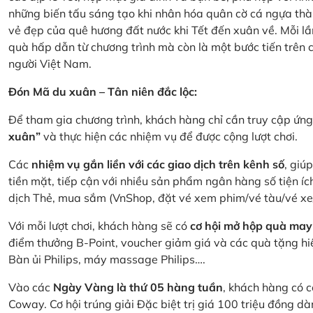
những biến tấu sáng tạo khi nhân hóa quân cờ cá ngựa thà
vẻ đẹp của quê hương đất nước khi Tết đến xuân về. Mỗi lầ
quà hấp dẫn từ chương trình mà còn là một bước tiến trên
người Việt Nam.
Đón Mã du xuân – Tân niên đắc lộc:
Để tham gia chương trình, khách hàng chỉ cần truy cập ứ
xuân”
và thực hiện các nhiệm vụ để được cộng lượt chơi.
Các
nhiệm vụ gắn liền với các giao dịch trên kênh số
, giú
tiền mặt, tiếp cận với nhiều sản phẩm ngân hàng số tiện íc
dịch Thẻ, mua sắm (VnShop, đặt vé xem phim/vé tàu/vé x
Với mỗi lượt chơi, khách hàng sẽ có
cơ hội mở hộp quà may
điểm thưởng B-Point, voucher giảm giá và các quà tặng hiện
Bàn ủi Philips, máy massage Philips….
Vào các
Ngày Vàng là thứ 05 hàng tuần
, khách hàng có c
Coway. Cơ hội trúng giải Đặc biệt trị giá 100 triệu đồng 