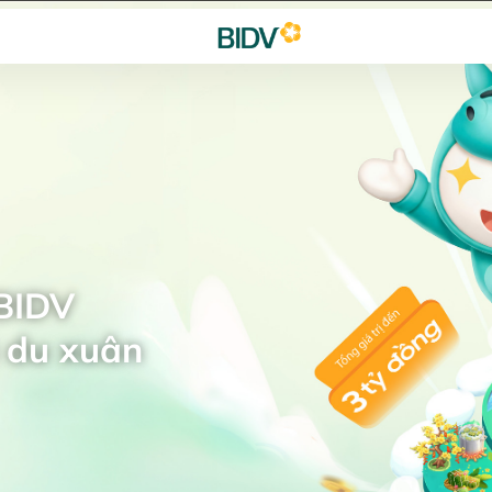
 BIDV
 du xuân