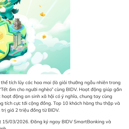
thể tích lũy các hoa mai (là giải thưởng ngẫu nhiên trong
i “Tết ấm cho người nghèo” cùng BIDV. Hoạt động giúp gắn
hoạt động an sinh xã hội có ý nghĩa, chung tay cùng
ống tích cực tới cộng đồng. Top 10 khách hàng thu thập và
trị giá 2 triệu đồng từ BIDV.
hết 15/03/2026. Đăng ký ngay BIDV SmartBanking và
ình.