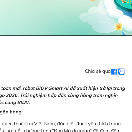
Chia sẻ qua
oàn mới, robot BIDV Smart AI đã xuất hiện trở lại trong
Ngọ 2026. Trải nghiệm hấp dẫn cùng hàng trăm nghìn
lộc cùng BIDV.
 ngân hàng:
, quen thuộc tại Việt Nam, đặc biệt được yêu thích trong
iều lứa tuổi, chương trình “Đón Mã du xuân” đã đem đến