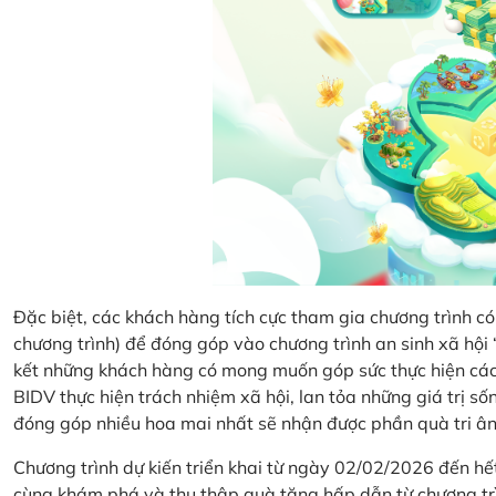
Đặc biệt, các khách hàng tích cực tham gia chương trình có 
chương trình) để đóng góp vào chương trình an sinh xã hộ
kết những khách hàng có mong muốn góp sức thực hiện các 
BIDV thực hiện trách nhiệm xã hội, lan tỏa những giá trị s
đóng góp nhiều hoa mai nhất sẽ nhận được phần quà tri ân 
Chương trình dự kiến triển khai từ ngày 02/02/2026 đến 
cùng khám phá và thu thập quà tặng hấp dẫn từ chương tr