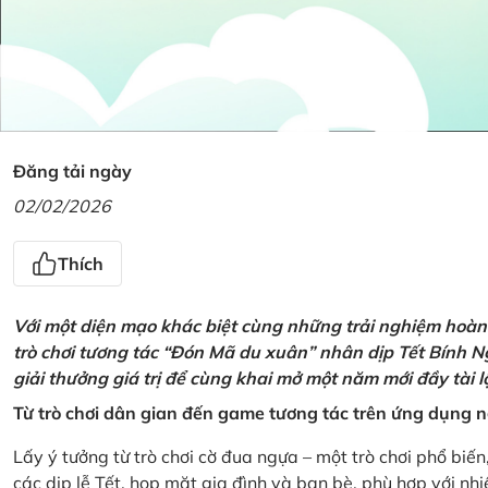
Đăng tải ngày
02/02/2026
Thích
Với một diện mạo khác biệt cùng những trải nghiệm hoàn t
trò chơi tương tác “Đón Mã du xuân” nhân dịp Tết Bính 
giải thưởng giá trị để cùng khai mở một năm mới đầy tài 
Từ trò chơi dân gian đến game tương tác trên ứng dụng
Lấy ý tưởng từ trò chơi cờ đua ngựa – một trò chơi phổ biến
các dịp lễ Tết, họp mặt gia đình và bạn bè, phù hợp với nh