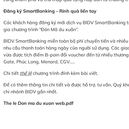
Đăng ký SmartBanking – Rinh quà liền tay
Các khách hàng đăng ký mới dịch vụ BIDV SmartBanking tr
gia chương trình “Đón Mã du xuân”.
BIDV SmartBanking miễn toàn bộ phí chuyển tiền và nhiều lo
nhu cầu thanh toán hàng ngày của người sử dụng. Các giao
vừa được tích điểm B-poin đổi voucher đến từ nhiều thương
Gate, Phúc Long, Menard, CGV…..
Chi tiết
thể lệ
chương trình đính kèm bài viết.
Để có thêm thông tin chi tiết và được hỗ trợ, tư vấn, Quý 
chi nhánh BIDV gần nhất.
The le Don ma du xuan web.pdf