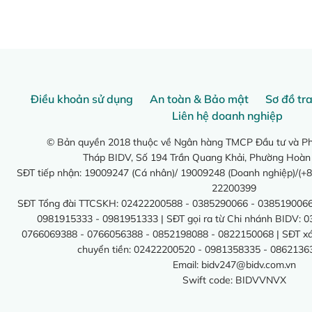
Điều khoản sử dụng
An toàn & Bảo mật
Sơ đồ tr
Liên hệ doanh nghiệp
© Bản quyền 2018 thuộc về Ngân hàng TMCP Đầu tư và Phá
Tháp BIDV, Số 194 Trần Quang Khải, Phường Hoàn
SĐT tiếp nhận: 19009247 (Cá nhân)/ 19009248 (Doanh nghiệp)/(+8
22200399
SĐT Tổng đài TTCSKH: 02422200588 - 0385290066 - 0385190066
0981915333 - 0981951333 | SĐT gọi ra từ Chi nhánh BIDV: 
0766069388 - 0766056388 - 0852198088 - 0822150068 | SĐT xác 
chuyển tiền: 02422200520 - 0981358335 - 0862136
Email:
bidv247@bidv.com.vn
Swift code: BIDVVNVX