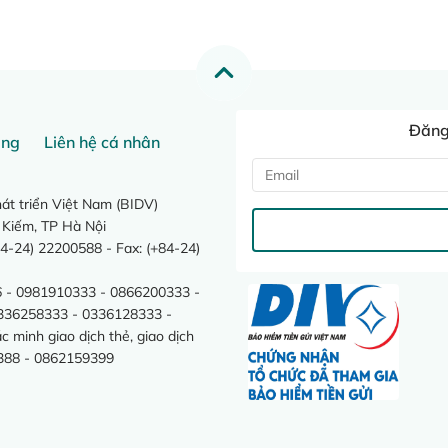
Đăng 
ang
Liên hệ cá nhân
t triển Việt Nam (BIDV)
 Kiếm, TP Hà Nội
4-24) 22200588 - Fax: (+84-24)
 - 0981910333 - 0866200333 -
0336258333 - 0336128333 -
minh giao dịch thẻ, giao dịch
388 - 0862159399