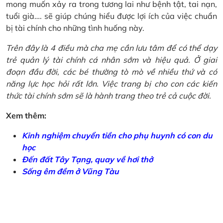
mong muốn xảy ra trong tương lai như bệnh tật, tai nạn,
tuổi già…. sẽ giúp chúng hiểu được lợi ích của việc chuẩn
bị tài chính cho những tình huống này.
Trên đây là 4 điều mà cha mẹ cần lưu tâm để có thể dạy
trẻ quản lý tài chính cá nhân sớm và hiệu quả. Ở giai
đoạn đầu đời, các bé thường tò mò về nhiều thứ và có
năng lực học hỏi rất lớn. Việc trang bị cho con các kiến
thức tài chính sớm sẽ là hành trang theo trẻ cả cuộc đời.
Xem thêm:
Kinh nghiệm chuyển tiền cho phụ huynh có con du
học
Đến đất Tây Tạng, quay về hơi thở
Sống êm đềm ở Vũng Tàu