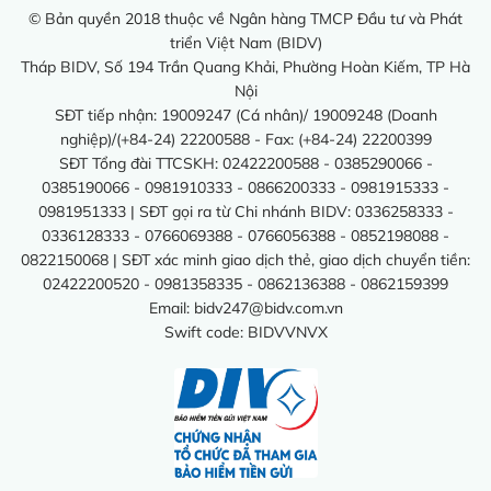
© Bản quyền 2018 thuộc về Ngân hàng TMCP Đầu tư và Phát
triển Việt Nam (BIDV)
Tháp BIDV, Số 194 Trần Quang Khải, Phường Hoàn Kiếm, TP Hà
Nội
SĐT tiếp nhận: 19009247 (Cá nhân)/ 19009248 (Doanh
nghiệp)/(+84-24) 22200588 - Fax: (+84-24) 22200399
SĐT Tổng đài TTCSKH: 02422200588 - 0385290066 -
0385190066 - 0981910333 - 0866200333 - 0981915333 -
0981951333 | SĐT gọi ra từ Chi nhánh BIDV: 0336258333 -
0336128333 - 0766069388 - 0766056388 - 0852198088 -
0822150068 | SĐT xác minh giao dịch thẻ, giao dịch chuyển tiền:
02422200520 - 0981358335 - 0862136388 - 0862159399
Email:
bidv247@bidv.com.vn
Swift code: BIDVVNVX