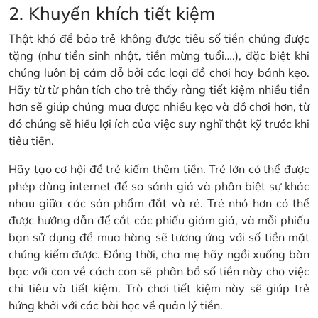
2. Khuyến khích tiết kiệm
Thật khó để bảo trẻ không được tiêu số tiền chúng được
tặng (như tiền sinh nhật, tiền mừng tuổi….), đặc biệt khi
chúng luôn bị cám dỗ bởi các loại đồ chơi hay bánh kẹo.
Hãy từ từ phân tích cho trẻ thấy rằng tiết kiệm nhiều tiền
hơn sẽ giúp chúng mua được nhiều kẹo và đồ chơi hơn, từ
đó chúng sẽ hiểu lợi ích của việc suy nghĩ thật kỹ trước khi
tiêu tiền.
Hãy tạo cơ hội để trẻ kiếm thêm tiền. Trẻ lớn có thể được
phép dùng internet để so sánh giá và phân biệt sự khác
nhau giữa các sản phẩm đắt và rẻ. Trẻ nhỏ hơn có thể
được hướng dẫn để cắt các phiếu giảm giá, và mỗi phiếu
bạn sử dụng để mua hàng sẽ tương ứng với số tiền mặt
chúng kiếm được. Đồng thời, cha mẹ hãy ngồi xuống bàn
bạc với con về cách con sẽ phân bổ số tiền này cho việc
chi tiêu và tiết kiệm. Trò chơi tiết kiệm này sẽ giúp trẻ
hứng khởi với các bài học về quản lý tiền.