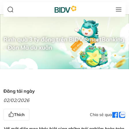
Rinh quà 3 tỷ đồng trên BIDV SmartBanking
– Đón Mã du xuân
Đăng tải ngày
02/02/2026
Thích
Chia sẻ qua
Với một diện mạo khác biệt cùng những trải nghiệm hoàn toàn