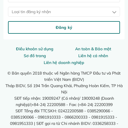
Loại tin đăng ký nhận
Đăng ký
Điều khoản sử dụng
An toàn & Bảo mật
Sơ đồ trang
Liên hệ cá nhân
Liên hệ doanh nghiệp
© Bản quyền 2018 thuộc về Ngân hàng TMCP Đầu tư và Phát
triển Việt Nam (BIDV)
Tháp BIDV, Số 194 Trần Quang Khải, Phường Hoàn Kiếm, TP Hà
Nội
SĐT tiếp nhận: 19009247 (Cá nhân)/ 19009248 (Doanh
nghiệp)/(+84-24) 22200588 - Fax: (+84-24) 22200399
SĐT Tổng đài TTCSKH: 02422200588 - 0385290066 -
0385190066 - 0981910333 - 0866200333 - 0981915333 -
0981951333 | SĐT gọi ra từ Chi nhánh BIDV: 0336258333 -