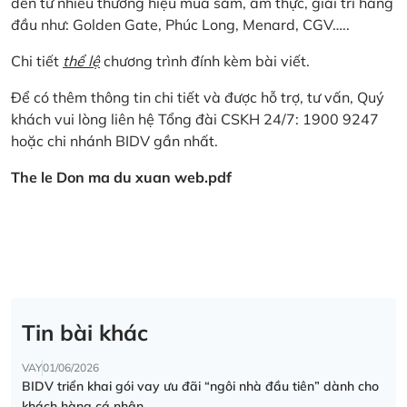
đến từ nhiều thương hiệu mua sắm, ẩm thực, giải trí hàng
đầu như: Golden Gate, Phúc Long, Menard, CGV…..
Chi tiết
thể lệ
chương trình đính kèm bài viết.
Để có thêm thông tin chi tiết và được hỗ trợ, tư vấn, Quý
khách vui lòng liên hệ Tổng đài CSKH 24/7: 1900 9247
hoặc chi nhánh BIDV gần nhất.
The le Don ma du xuan web.pdf
Tin bài khác
VAY
01/06/2026
BIDV triển khai gói vay ưu đãi “ngôi nhà đầu tiên” dành cho
khách hàng cá nhân