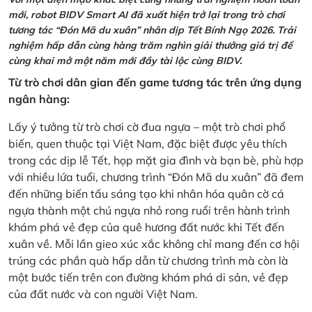
mới, robot BIDV Smart AI đã xuất hiện trở lại trong trò chơi
tương tác “Đón Mã du xuân” nhân dịp Tết Bính Ngọ 2026. Trải
nghiệm hấp dẫn cùng hàng trăm nghìn giải thưởng giá trị để
cùng khai mở một năm mới đầy tài lộc cùng BIDV.
Từ trò chơi dân gian đến game tương tác trên ứng dụng
ngân hàng:
Lấy ý tưởng từ trò chơi cờ đua ngựa – một trò chơi phổ
biến, quen thuộc tại Việt Nam, đặc biệt được yêu thích
trong các dịp lễ Tết, họp mặt gia đình và bạn bè, phù hợp
với nhiều lứa tuổi, chương trình “Đón Mã du xuân” đã đem
đến những biến tấu sáng tạo khi nhân hóa quân cờ cá
ngựa thành một chú ngựa nhỏ rong ruổi trên hành trình
khám phá vẻ đẹp của quê hương đất nước khi Tết đến
xuân về. Mỗi lần gieo xúc xắc không chỉ mang đến cơ hội
trúng các phần quà hấp dẫn từ chương trình mà còn là
một bước tiến trên con đường khám phá di sản, vẻ đẹp
của đất nước và con người Việt Nam.