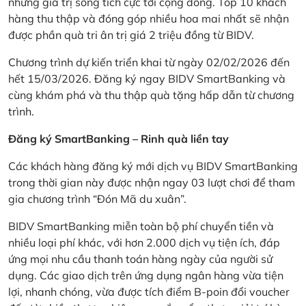
những giá trị sống tích cực tới cộng đồng. Top 10 khách
hàng thu thập và đóng góp nhiều hoa mai nhất sẽ nhận
được phần quà tri ân trị giá 2 triệu đồng từ BIDV.
Chương trình dự kiến triển khai từ ngày 02/02/2026 đến
hết 15/03/2026. Đăng ký ngay BIDV SmartBanking và
cùng khám phá và thu thập quà tặng hấp dẫn từ chương
trình.
Đăng ký SmartBanking – Rinh quà liền tay
Các khách hàng đăng ký mới dịch vụ BIDV SmartBanking
trong thời gian này được nhận ngay 03 lượt chơi để tham
gia chương trình “Đón Mã du xuân”.
BIDV SmartBanking miễn toàn bộ phí chuyển tiền và
nhiều loại phí khác, với hơn 2.000 dịch vụ tiện ích, đáp
ứng mọi nhu cầu thanh toán hàng ngày của người sử
dụng. Các giao dịch trên ứng dụng ngân hàng vừa tiện
lợi, nhanh chóng, vừa được tích điểm B-poin đổi voucher