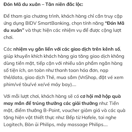
Đón Mã du xuân – Tân niên đắc lộc:
Để tham gia chương trình, khách hàng chỉ cần truy cập
ứng dụng BIDV SmartBanking, chọn tính năng
“Đón Mã
du xuân”
và thực hiện các nhiệm vụ để được cộng lượt
chơi.
Các
nhiệm vụ gắn liền với các giao dịch trên kênh số
,
giúp khuyến khích khách hàng gia tăng giao dịch không
dùng tiền mặt, tiếp cận với nhiều sản phẩm ngân hàng
số tiện ích, an toàn như thanh toan hóa đơn, nạp
thẻ/data, giao dịch Thẻ, mua sắm (VnShop, đặt vé xem
phim/vé tàu/vé xe/vé máy bay)….
Với mỗi lượt chơi, khách hàng sẽ có
cơ hội mở hộp quà
may mắn để trúng thưởng các giải thưởng
như: Tiền
mặt, điểm thưởng B-Point, voucher giảm giá và các quà
tặng hiện vật thiết thực như: Bếp từ Hafele, tai nghe
Logitech, Bàn ủi Philips, máy massage Philips….