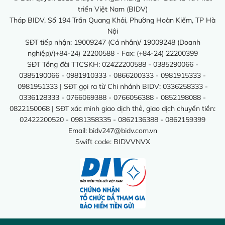
triển Việt Nam (BIDV)
Tháp BIDV, Số 194 Trần Quang Khải, Phường Hoàn Kiếm, TP Hà
Nội
SĐT tiếp nhận: 19009247 (Cá nhân)/ 19009248 (Doanh
nghiệp)/(+84-24) 22200588 - Fax: (+84-24) 22200399
SĐT Tổng đài TTCSKH: 02422200588 - 0385290066 -
0385190066 - 0981910333 - 0866200333 - 0981915333 -
0981951333 | SĐT gọi ra từ Chi nhánh BIDV: 0336258333 -
0336128333 - 0766069388 - 0766056388 - 0852198088 -
0822150068 | SĐT xác minh giao dịch thẻ, giao dịch chuyển tiền:
02422200520 - 0981358335 - 0862136388 - 0862159399
Email:
bidv247@bidv.com.vn
Swift code: BIDVVNVX