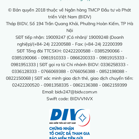
© Bản quyền 2018 thuộc về Ngân hàng TMCP Đầu tư và Phát
triển Việt Nam (BIDV)
Tháp BIDV, Số 194 Trần Quang Khải, Phường Hoàn Kiếm, TP Hà
Nội
SĐT tiếp nhận: 19009247 (Cá nhân)/ 19009248 (Doanh
nghiệp)/(+84-24) 22200588 - Fax: (+84-24) 22200399
SĐT Tổng đài TTCSKH: 02422200588 - 0385290066 -
0385190066 - 0981910333 - 0866200333 - 0981915333 -
0981951333 | SĐT gọi ra từ Chi nhánh BIDV: 0336258333 -
0336128333 - 0766069388 - 0766056388 - 0852198088 -
0822150068 | SĐT xác minh giao dịch thẻ, giao dịch chuyển tiền:
02422200520 - 0981358335 - 0862136388 - 0862159399
Email:
bidv247@bidv.com.vn
Swift code: BIDVVNVX