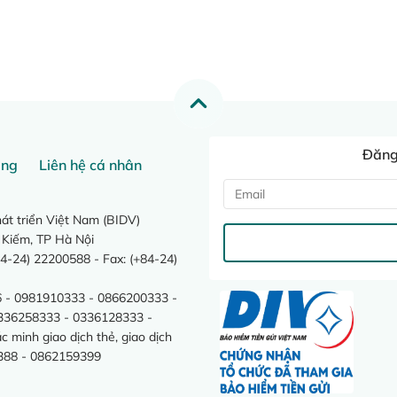
Đăng 
ang
Liên hệ cá nhân
t triển Việt Nam (BIDV)
 Kiếm, TP Hà Nội
4-24) 22200588 - Fax: (+84-24)
 - 0981910333 - 0866200333 -
0336258333 - 0336128333 -
minh giao dịch thẻ, giao dịch
388 - 0862159399