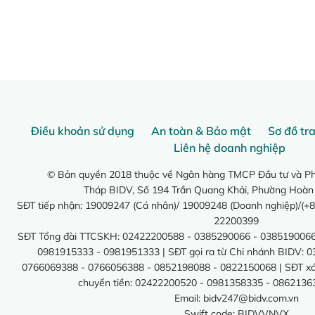
Điều khoản sử dụng
An toàn & Bảo mật
Sơ đồ tr
Liên hệ doanh nghiệp
© Bản quyền 2018 thuộc về Ngân hàng TMCP Đầu tư và Phá
Tháp BIDV, Số 194 Trần Quang Khải, Phường Hoàn
SĐT tiếp nhận: 19009247 (Cá nhân)/ 19009248 (Doanh nghiệp)/(+8
22200399
SĐT Tổng đài TTCSKH: 02422200588 - 0385290066 - 0385190066
0981915333 - 0981951333 | SĐT gọi ra từ Chi nhánh BIDV: 
0766069388 - 0766056388 - 0852198088 - 0822150068 | SĐT xác 
chuyển tiền: 02422200520 - 0981358335 - 0862136
Email:
bidv247@bidv.com.vn
Swift code: BIDVVNVX