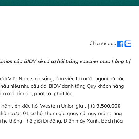
Chia sẻ qua
nion của BIDV sẽ có cơ hội trúng voucher mua hàng trị
ời Việt Nam sinh sống, làm việc tại nước ngoài nô nức
 Thấu hiểu nhu cầu đó, BIDV dành tặng Quý khách hàng
m mới ấm áp, phát tài phát lộc.
 nhận tiền kiều hối Western Union giá trị từ
9.500.000
ẽ nhận được 01 cơ hội tham gia quay số may mắn trúng
ại hệ thống Thế giới Di động, Điện máy Xanh, Bách hóa