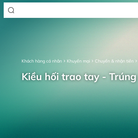
Khách hàng cá nhân
Khuyến mại
Chuyển & nhận tiền
Kiều hối trao tay - Trúng