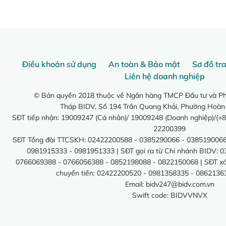
Điều khoản sử dụng
An toàn & Bảo mật
Sơ đồ tr
Liên hệ doanh nghiệp
© Bản quyền 2018 thuộc về Ngân hàng TMCP Đầu tư và Phá
Tháp BIDV, Số 194 Trần Quang Khải, Phường Hoàn
SĐT tiếp nhận: 19009247 (Cá nhân)/ 19009248 (Doanh nghiệp)/(+8
22200399
SĐT Tổng đài TTCSKH: 02422200588 - 0385290066 - 0385190066
0981915333 - 0981951333 | SĐT gọi ra từ Chi nhánh BIDV: 
0766069388 - 0766056388 - 0852198088 - 0822150068 | SĐT xác 
chuyển tiền: 02422200520 - 0981358335 - 0862136
Email:
bidv247@bidv.com.vn
Swift code: BIDVVNVX