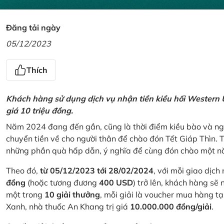
Đăng tải ngày
05/12/2023
Thích
Khách hàng sử dụng dịch vụ nhận tiền kiều hối Western U
giá 10 triệu đồng.
Năm 2024 đang đến gần, cũng là thời điểm kiều bào và ngư
chuyển tiền về cho người thân để chào đón Tết Giáp Thìn.
những phần quà hấp dẫn, ý nghĩa để cùng đón chào một nă
Theo đó,
từ 05/12/2023 tới 28/02/2024
, với mỗi giao dịch
đồng
(hoặc tương đương
400 USD
) trở lên, khách hàng s
một trong
10 giải thưởng
, mỗi giải là voucher mua hàng t
Xanh, nhà thuốc An Khang trị giá
10.000.000 đồng/giải
.