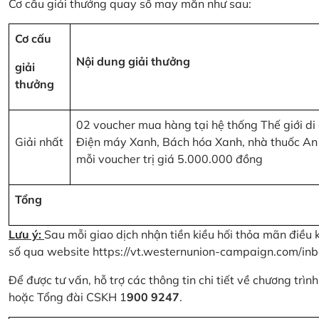
Cơ cấu giải thưởng quay số may mắn như sau:
Cơ cấu
Nội dung giải thưởng
giải
thưởng
02 voucher mua hàng tại hệ thống Thế giới di
Giải nhất
Điện máy Xanh, Bách hóa Xanh, nhà thuốc An
mỗi voucher trị giá 5.000.000 đồng
Tổng
Lưu ý:
Sau mỗi giao dịch nhận tiền kiều hối thỏa mãn điều 
số qua website
https://vt.westernunion-campaign.com/inb
Để được tư vấn, hỗ trợ các thông tin chi tiết về chương trì
hoặc Tổng đài CSKH 1
900 9247
.