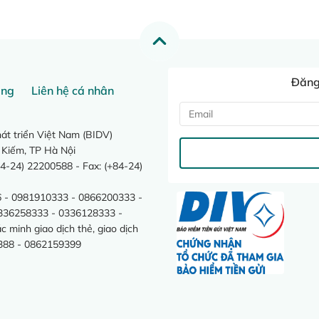
Đăng 
ang
Liên hệ cá nhân
t triển Việt Nam (BIDV)
 Kiếm, TP Hà Nội
4-24) 22200588 - Fax: (+84-24)
 - 0981910333 - 0866200333 -
0336258333 - 0336128333 -
minh giao dịch thẻ, giao dịch
388 - 0862159399