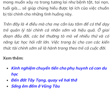
mong muốn xảy ra trong tương lai như bệnh tật, tai nạn,
tuổi già…. sẽ giúp chúng hiểu được lợi ích của việc chuẩn
bị tài chính cho những tình huống này.
Trên đây là 4 điều mà cha mẹ cần lưu tâm để có thể dạy
trẻ quản lý tài chính cá nhân sớm và hiệu quả. Ở giai
đoạn đầu đời, các bé thường tò mò về nhiều thứ và có
năng lực học hỏi rất lớn. Việc trang bị cho con các kiến
thức tài chính sớm sẽ là hành trang theo trẻ cả cuộc đời.
Xem thêm:
Kinh nghiệm chuyển tiền cho phụ huynh có con du
học
Đến đất Tây Tạng, quay về hơi thở
Sống êm đềm ở Vũng Tàu