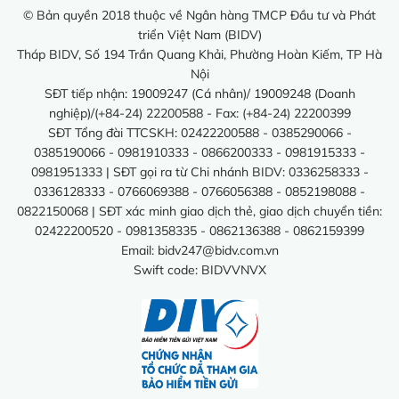
© Bản quyền 2018 thuộc về Ngân hàng TMCP Đầu tư và Phát
triển Việt Nam (BIDV)
Tháp BIDV, Số 194 Trần Quang Khải, Phường Hoàn Kiếm, TP Hà
Nội
SĐT tiếp nhận: 19009247 (Cá nhân)/ 19009248 (Doanh
nghiệp)/(+84-24) 22200588 - Fax: (+84-24) 22200399
SĐT Tổng đài TTCSKH: 02422200588 - 0385290066 -
0385190066 - 0981910333 - 0866200333 - 0981915333 -
0981951333 | SĐT gọi ra từ Chi nhánh BIDV: 0336258333 -
0336128333 - 0766069388 - 0766056388 - 0852198088 -
0822150068 | SĐT xác minh giao dịch thẻ, giao dịch chuyển tiền:
02422200520 - 0981358335 - 0862136388 - 0862159399
Email:
bidv247@bidv.com.vn
Swift code: BIDVVNVX