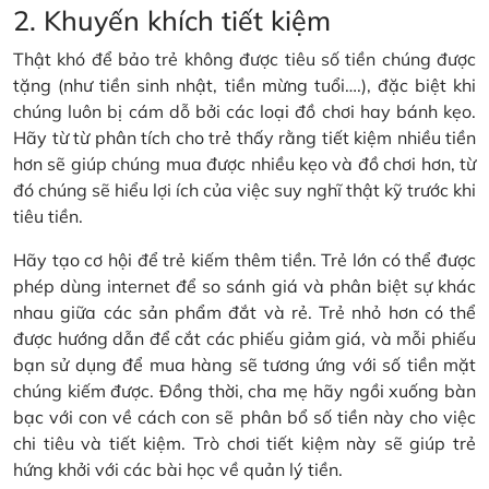
2. Khuyến khích tiết kiệm
Thật khó để bảo trẻ không được tiêu số tiền chúng được
tặng (như tiền sinh nhật, tiền mừng tuổi….), đặc biệt khi
chúng luôn bị cám dỗ bởi các loại đồ chơi hay bánh kẹo.
Hãy từ từ phân tích cho trẻ thấy rằng tiết kiệm nhiều tiền
hơn sẽ giúp chúng mua được nhiều kẹo và đồ chơi hơn, từ
đó chúng sẽ hiểu lợi ích của việc suy nghĩ thật kỹ trước khi
tiêu tiền.
Hãy tạo cơ hội để trẻ kiếm thêm tiền. Trẻ lớn có thể được
phép dùng internet để so sánh giá và phân biệt sự khác
nhau giữa các sản phẩm đắt và rẻ. Trẻ nhỏ hơn có thể
được hướng dẫn để cắt các phiếu giảm giá, và mỗi phiếu
bạn sử dụng để mua hàng sẽ tương ứng với số tiền mặt
chúng kiếm được. Đồng thời, cha mẹ hãy ngồi xuống bàn
bạc với con về cách con sẽ phân bổ số tiền này cho việc
chi tiêu và tiết kiệm. Trò chơi tiết kiệm này sẽ giúp trẻ
hứng khởi với các bài học về quản lý tiền.