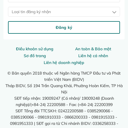
Loại tin đăng ký nhận
Đăng ký
Điều khoản sử dụng
An toàn & Bảo mật
Sơ đồ trang
Liên hệ cá nhân
Liên hệ doanh nghiệp
© Bản quyền 2018 thuộc về Ngân hàng TMCP Đầu tư và Phát
triển Việt Nam (BIDV)
Tháp BIDV, Số 194 Trần Quang Khải, Phường Hoàn Kiếm, TP Hà
Nội
SĐT tiếp nhận: 19009247 (Cá nhân)/ 19009248 (Doanh
nghiệp)/(+84-24) 22200588 - Fax: (+84-24) 22200399
SĐT Tổng đài TTCSKH: 02422200588 - 0385290066 -
0385190066 - 0981910333 - 0866200333 - 0981915333 -
0981951333 | SĐT gọi ra từ Chi nhánh BIDV: 0336258333 -