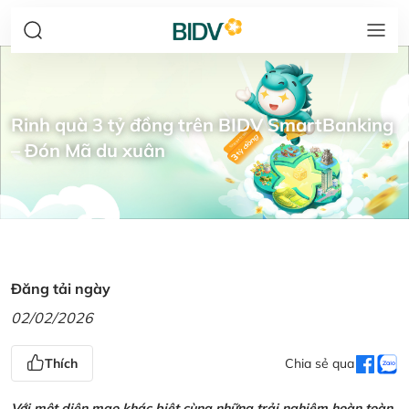
Rinh quà 3 tỷ đồng trên BIDV SmartBanking
– Đón Mã du xuân
Đăng tải ngày
02/02/2026
Thích
Chia sẻ qua
Với một diện mạo khác biệt cùng những trải nghiệm hoàn toàn