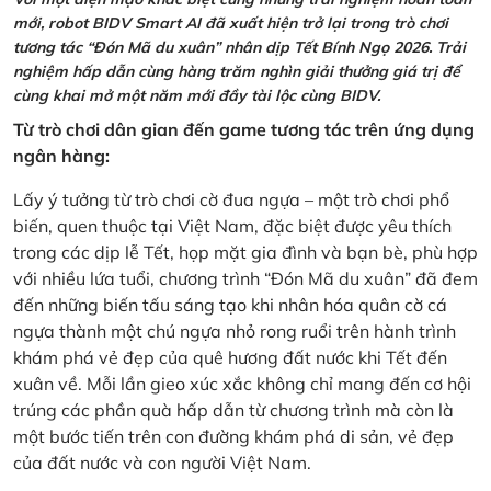
mới, robot BIDV Smart AI đã xuất hiện trở lại trong trò chơi
tương tác “Đón Mã du xuân” nhân dịp Tết Bính Ngọ 2026. Trải
nghiệm hấp dẫn cùng hàng trăm nghìn giải thưởng giá trị để
cùng khai mở một năm mới đầy tài lộc cùng BIDV.
Từ trò chơi dân gian đến game tương tác trên ứng dụng
ngân hàng:
Lấy ý tưởng từ trò chơi cờ đua ngựa – một trò chơi phổ
biến, quen thuộc tại Việt Nam, đặc biệt được yêu thích
trong các dịp lễ Tết, họp mặt gia đình và bạn bè, phù hợp
với nhiều lứa tuổi, chương trình “Đón Mã du xuân” đã đem
đến những biến tấu sáng tạo khi nhân hóa quân cờ cá
ngựa thành một chú ngựa nhỏ rong ruổi trên hành trình
khám phá vẻ đẹp của quê hương đất nước khi Tết đến
xuân về. Mỗi lần gieo xúc xắc không chỉ mang đến cơ hội
trúng các phần quà hấp dẫn từ chương trình mà còn là
một bước tiến trên con đường khám phá di sản, vẻ đẹp
của đất nước và con người Việt Nam.