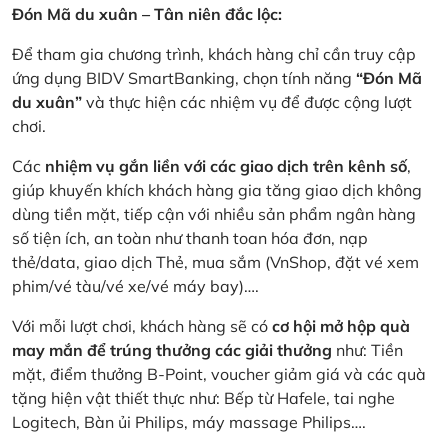
Đón Mã du xuân – Tân niên đắc lộc:
Để tham gia chương trình, khách hàng chỉ cần truy cập
ứng dụng BIDV SmartBanking, chọn tính năng
“Đón Mã
du xuân”
và thực hiện các nhiệm vụ để được cộng lượt
chơi.
Các
nhiệm vụ gắn liền với các giao dịch trên kênh số
,
giúp khuyến khích khách hàng gia tăng giao dịch không
dùng tiền mặt, tiếp cận với nhiều sản phẩm ngân hàng
số tiện ích, an toàn như thanh toan hóa đơn, nạp
thẻ/data, giao dịch Thẻ, mua sắm (VnShop, đặt vé xem
phim/vé tàu/vé xe/vé máy bay)….
Với mỗi lượt chơi, khách hàng sẽ có
cơ hội mở hộp quà
may mắn để trúng thưởng các giải thưởng
như: Tiền
mặt, điểm thưởng B-Point, voucher giảm giá và các quà
tặng hiện vật thiết thực như: Bếp từ Hafele, tai nghe
Logitech, Bàn ủi Philips, máy massage Philips….