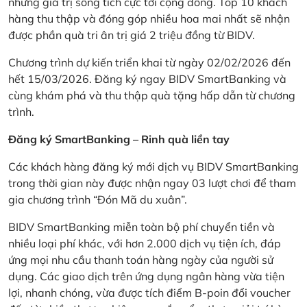
những giá trị sống tích cực tới cộng đồng. Top 10 khách
hàng thu thập và đóng góp nhiều hoa mai nhất sẽ nhận
được phần quà tri ân trị giá 2 triệu đồng từ BIDV.
Chương trình dự kiến triển khai từ ngày 02/02/2026 đến
hết 15/03/2026. Đăng ký ngay BIDV SmartBanking và
cùng khám phá và thu thập quà tặng hấp dẫn từ chương
trình.
Đăng ký SmartBanking – Rinh quà liền tay
Các khách hàng đăng ký mới dịch vụ BIDV SmartBanking
trong thời gian này được nhận ngay 03 lượt chơi để tham
gia chương trình “Đón Mã du xuân”.
BIDV SmartBanking miễn toàn bộ phí chuyển tiền và
nhiều loại phí khác, với hơn 2.000 dịch vụ tiện ích, đáp
ứng mọi nhu cầu thanh toán hàng ngày của người sử
dụng. Các giao dịch trên ứng dụng ngân hàng vừa tiện
lợi, nhanh chóng, vừa được tích điểm B-poin đổi voucher