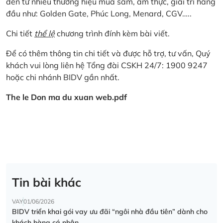
đến từ nhiều thương hiệu mua sắm, ẩm thực, giải trí hàng
đầu như: Golden Gate, Phúc Long, Menard, CGV…..
Chi tiết
thể lệ
chương trình đính kèm bài viết.
Để có thêm thông tin chi tiết và được hỗ trợ, tư vấn, Quý
khách vui lòng liên hệ Tổng đài CSKH 24/7: 1900 9247
hoặc chi nhánh BIDV gần nhất.
The le Don ma du xuan web.pdf
Tin bài khác
VAY
01/06/2026
BIDV triển khai gói vay ưu đãi “ngôi nhà đầu tiên” dành cho
khách hàng cá nhân