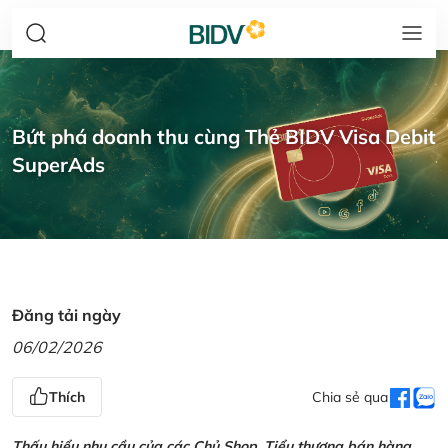
Bứt phá doanh thu cùng Thẻ BIDV Visa Debit
SuperAds
Đăng tải ngày
06/02/2026
Thích
Chia sẻ qua
Thấu hiểu nhu cầu của các Chủ Shop, Tiểu thương bán hàng