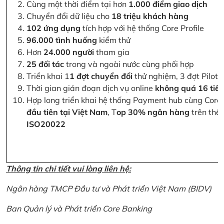
Cùng một thời điểm tại hơn
1.000 điểm giao dịch
Chuyển đổi dữ liệu cho
18 triệu khách hàng
102 ứng dụng
tích hợp với hệ thống Core Profile
96.000 tình huống
kiểm thử
Hơn
24.000 người
tham gia
25 đối tác
trong và ngoài nước cùng phối hợp
Triển khai 1
1 đợt chuyển đổi
thử nghiệm, 3 đợt Pilot 
Thời gian gián đoạn dịch vụ online
không quá 16 tiế
Hợp long triển khai hệ thống Payment hub cùng Core 
đầu tiên tại Việt Nam
, T
op 30% ngân hàng
trên thế 
ISO20022
Thông tin chi tiết vui lòng liên hệ:
Ngân hàng TMCP Đầu tư và Phát triển Việt Nam (BIDV)
Ban Quản lý và Phát triển Core Banking