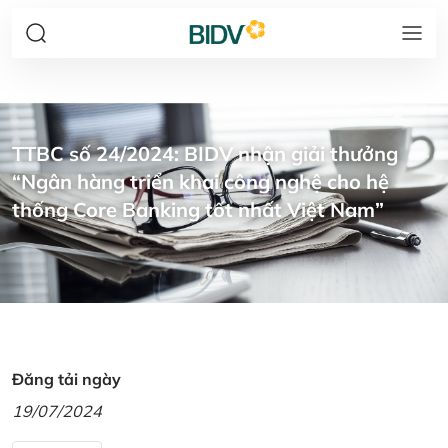
TTBC số 24/2024: BIDV nhận giải thưởng
“Ngân hàng triển khai công nghệ cho hệ
thống Core Banking tốt nhất Việt Nam”
Đăng tải ngày
19/07/2024