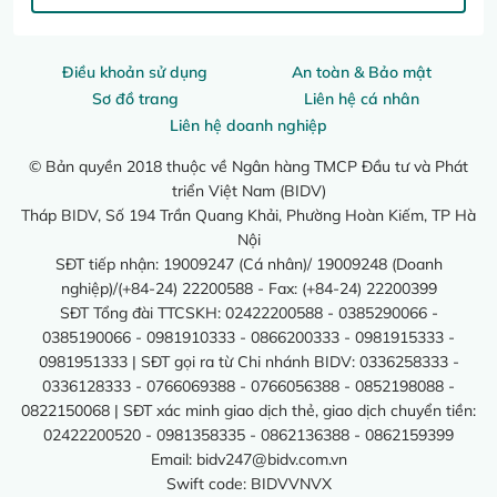
Điều khoản sử dụng
An toàn & Bảo mật
Sơ đồ trang
Liên hệ cá nhân
Liên hệ doanh nghiệp
© Bản quyền 2018 thuộc về Ngân hàng TMCP Đầu tư và Phát
triển Việt Nam (BIDV)
Tháp BIDV, Số 194 Trần Quang Khải, Phường Hoàn Kiếm, TP Hà
Nội
SĐT tiếp nhận: 19009247 (Cá nhân)/ 19009248 (Doanh
nghiệp)/(+84-24) 22200588 - Fax: (+84-24) 22200399
SĐT Tổng đài TTCSKH: 02422200588 - 0385290066 -
0385190066 - 0981910333 - 0866200333 - 0981915333 -
0981951333 | SĐT gọi ra từ Chi nhánh BIDV: 0336258333 -
0336128333 - 0766069388 - 0766056388 - 0852198088 -
0822150068 | SĐT xác minh giao dịch thẻ, giao dịch chuyển tiền:
02422200520 - 0981358335 - 0862136388 - 0862159399
Email:
bidv247@bidv.com.vn
Swift code: BIDVVNVX