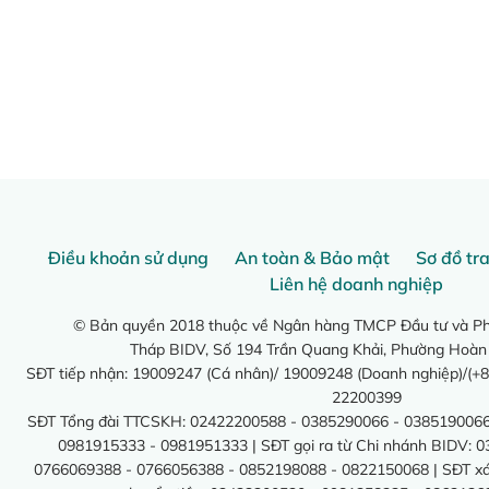
Điều khoản sử dụng
An toàn & Bảo mật
Sơ đồ tr
Liên hệ doanh nghiệp
© Bản quyền 2018 thuộc về Ngân hàng TMCP Đầu tư và Phá
Tháp BIDV, Số 194 Trần Quang Khải, Phường Hoàn
SĐT tiếp nhận: 19009247 (Cá nhân)/ 19009248 (Doanh nghiệp)/(+8
22200399
SĐT Tổng đài TTCSKH: 02422200588 - 0385290066 - 0385190066
0981915333 - 0981951333 | SĐT gọi ra từ Chi nhánh BIDV: 
0766069388 - 0766056388 - 0852198088 - 0822150068 | SĐT xác 