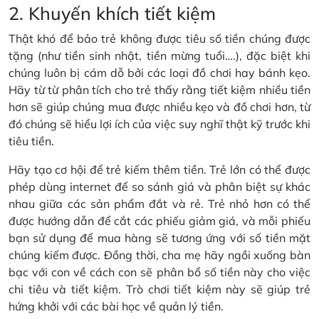
2. Khuyến khích tiết kiệm
Thật khó để bảo trẻ không được tiêu số tiền chúng được
tặng (như tiền sinh nhật, tiền mừng tuổi….), đặc biệt khi
chúng luôn bị cám dỗ bởi các loại đồ chơi hay bánh kẹo.
Hãy từ từ phân tích cho trẻ thấy rằng tiết kiệm nhiều tiền
hơn sẽ giúp chúng mua được nhiều kẹo và đồ chơi hơn, từ
đó chúng sẽ hiểu lợi ích của việc suy nghĩ thật kỹ trước khi
tiêu tiền.
Hãy tạo cơ hội để trẻ kiếm thêm tiền. Trẻ lớn có thể được
phép dùng internet để so sánh giá và phân biệt sự khác
nhau giữa các sản phẩm đắt và rẻ. Trẻ nhỏ hơn có thể
được hướng dẫn để cắt các phiếu giảm giá, và mỗi phiếu
bạn sử dụng để mua hàng sẽ tương ứng với số tiền mặt
chúng kiếm được. Đồng thời, cha mẹ hãy ngồi xuống bàn
bạc với con về cách con sẽ phân bổ số tiền này cho việc
chi tiêu và tiết kiệm. Trò chơi tiết kiệm này sẽ giúp trẻ
hứng khởi với các bài học về quản lý tiền.