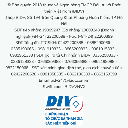
© Bản quyền 2018 thuộc về Ngân hàng TMCP Đầu tư và Phát
triển Việt Nam (BIDV)
Tháp BIDV, Số 194 Trần Quang Khải, Phường Hoàn Kiếm, TP Hà
Nội
SĐT tiếp nhận: 19009247 (Cá nhân)/ 19009248 (Doanh
nghiệp)/(+84-24) 22200588 - Fax: (+84-24) 22200399
SĐT Tổng đài TTCSKH: 02422200588 - 0385290066 -
0385190066 - 0981910333 - 0866200333 - 0981915333 -
0981951333 | SĐT gọi ra từ Chi nhánh BIDV: 0336258333 -
0336128333 - 0766069388 - 0766056388 - 0852198088 -
0822150068 | SĐT xác minh giao dịch thẻ, giao dịch chuyển tiền:
02422200520 - 0981358335 - 0862136388 - 0862159399
Email:
bidv247@bidv.com.vn
Swift code: BIDVVNVX