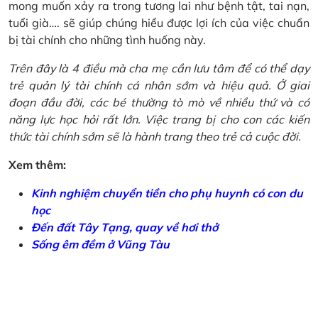
mong muốn xảy ra trong tương lai như bệnh tật, tai nạn,
tuổi già…. sẽ giúp chúng hiểu được lợi ích của việc chuẩn
bị tài chính cho những tình huống này.
Trên đây là 4 điều mà cha mẹ cần lưu tâm để có thể dạy
trẻ quản lý tài chính cá nhân sớm và hiệu quả. Ở giai
đoạn đầu đời, các bé thường tò mò về nhiều thứ và có
năng lực học hỏi rất lớn. Việc trang bị cho con các kiến
thức tài chính sớm sẽ là hành trang theo trẻ cả cuộc đời.
Xem thêm:
Kinh nghiệm chuyển tiền cho phụ huynh có con du
học
Đến đất Tây Tạng, quay về hơi thở
Sống êm đềm ở Vũng Tàu