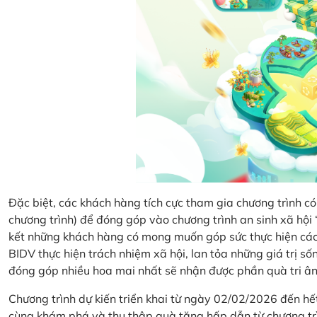
Đặc biệt, các khách hàng tích cực tham gia chương trình có 
chương trình) để đóng góp vào chương trình an sinh xã hộ
kết những khách hàng có mong muốn góp sức thực hiện các 
BIDV thực hiện trách nhiệm xã hội, lan tỏa những giá trị s
đóng góp nhiều hoa mai nhất sẽ nhận được phần quà tri ân 
Chương trình dự kiến triển khai từ ngày 02/02/2026 đến 
cùng khám phá và thu thập quà tặng hấp dẫn từ chương tr