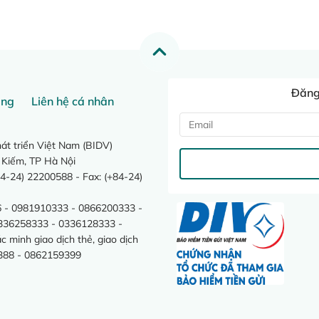
Đăng 
ang
Liên hệ cá nhân
t triển Việt Nam (BIDV)
 Kiếm, TP Hà Nội
4-24) 22200588 - Fax: (+84-24)
 - 0981910333 - 0866200333 -
0336258333 - 0336128333 -
minh giao dịch thẻ, giao dịch
388 - 0862159399