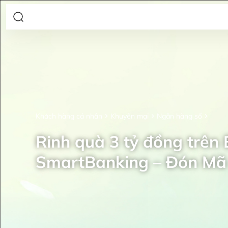
Khách hàng cá nhân
Khuyến mại
Ngân hàng số
Rinh quà 3 tỷ đồng trên
SmartBanking – Đón Mã