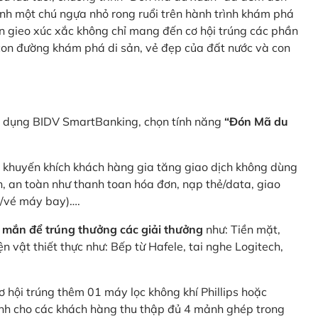
nh một chú ngựa nhỏ rong ruổi trên hành trình khám phá
n gieo xúc xắc không chỉ mang đến cơ hội trúng các phần
 con đường khám phá di sản, vẻ đẹp của đất nước và con
ng dụng BIDV SmartBanking, chọn tính năng
“Đón Mã du
p khuyến khích khách hàng gia tăng giao dịch không dùng
h, an toàn như thanh toan hóa đơn, nạp thẻ/data, giao
e/vé máy bay)….
 mắn để trúng thưởng các giải thưởng
như: Tiền mặt,
 vật thiết thực như: Bếp từ Hafele, tai nghe Logitech,
ơ hội trúng thêm 01 máy lọc không khí Phillips hoặc
dành cho các khách hàng thu thập đủ 4 mảnh ghép trong