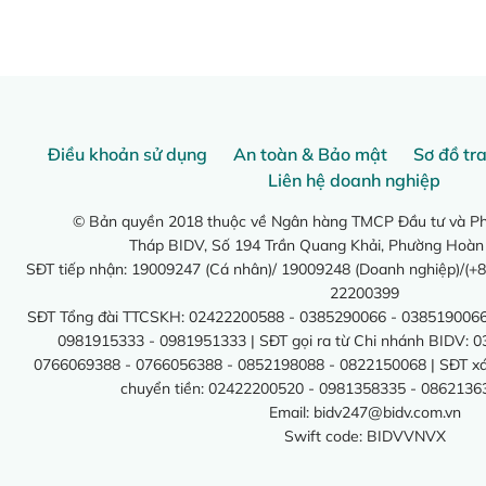
Điều khoản sử dụng
An toàn & Bảo mật
Sơ đồ tr
Liên hệ doanh nghiệp
© Bản quyền 2018 thuộc về Ngân hàng TMCP Đầu tư và Phá
Tháp BIDV, Số 194 Trần Quang Khải, Phường Hoàn
SĐT tiếp nhận: 19009247 (Cá nhân)/ 19009248 (Doanh nghiệp)/(+8
22200399
SĐT Tổng đài TTCSKH: 02422200588 - 0385290066 - 0385190066
0981915333 - 0981951333 | SĐT gọi ra từ Chi nhánh BIDV: 
0766069388 - 0766056388 - 0852198088 - 0822150068 | SĐT xác 
chuyển tiền: 02422200520 - 0981358335 - 0862136
Email:
bidv247@bidv.com.vn
Swift code: BIDVVNVX