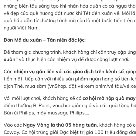
những biến tấu sáng tạo khi nhân hóa quân cờ cá ngựa thà
vẻ đẹp của quê hương đất nước khi Tết đến xuân về. Mỗi lầ
quà hấp dẫn từ chương trình mà còn là một bước tiến trên
người Việt Nam.
Đón Mã du xuân – Tân niên đắc lộc:
Để tham gia chương trình, khách hàng chỉ cần truy cập ứ
xuân”
và thực hiện các nhiệm vụ để được cộng lượt chơi.
Các
nhiệm vụ gắn liền với các giao dịch trên kênh số
, giú
tiền mặt, tiếp cận với nhiều sản phẩm ngân hàng số tiện íc
dịch Thẻ, mua sắm (VnShop, đặt vé xem phim/vé tàu/vé x
Với mỗi lượt chơi, khách hàng sẽ có
cơ hội mở hộp quà may
điểm thưởng B-Point, voucher giảm giá và các quà tặng hiện
Bàn ủi Philips, máy massage Philips….
Vào các
Ngày Vàng là thứ 05 hàng tuần
, khách hàng có c
Coway. Cơ hội trúng giải Đặc biệt trị giá 100 triệu đồng 