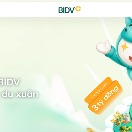
 BIDV
 du xuân