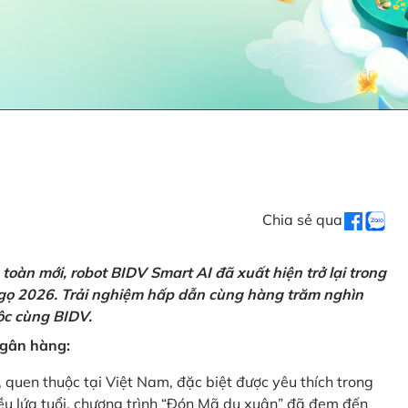
Chia sẻ qua
oàn mới, robot BIDV Smart AI đã xuất hiện trở lại trong
Ngọ 2026. Trải nghiệm hấp dẫn cùng hàng trăm nghìn
lộc cùng BIDV.
 ngân hàng:
, quen thuộc tại Việt Nam, đặc biệt được yêu thích trong
iều lứa tuổi, chương trình “Đón Mã du xuân” đã đem đến