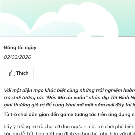
Đăng tải ngày
02/02/2026
Thích
Với một diện mạo khác biệt cùng những trải nghiệm hoàn t
trò chơi tương tác “Đón Mã du xuân” nhân dịp Tết Bính 
giải thưởng giá trị để cùng khai mở một năm mới đầy tài 
Từ trò chơi dân gian đến game tương tác trên ứng dụng
Lấy ý tưởng từ trò chơi cờ đua ngựa – một trò chơi phổ biến
các dịp lễ Tết, họp mặt gia đình và bạn bè, phù hợp với nh