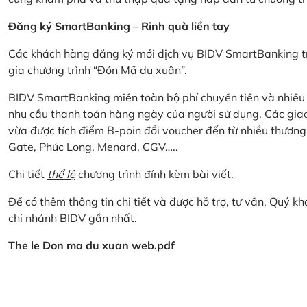
Đăng ký SmartBanking – Rinh quà liền tay
Các khách hàng đăng ký mới dịch vụ BIDV SmartBanking tr
gia chương trình “Đón Mã du xuân”.
BIDV SmartBanking miễn toàn bộ phí chuyển tiền và nhiều lo
nhu cầu thanh toán hàng ngày của người sử dụng. Các giao
vừa được tích điểm B-poin đổi voucher đến từ nhiều thương
Gate, Phúc Long, Menard, CGV…..
Chi tiết
thể lệ
chương trình đính kèm bài viết.
Để có thêm thông tin chi tiết và được hỗ trợ, tư vấn, Quý 
chi nhánh BIDV gần nhất.
The le Don ma du xuan web.pdf