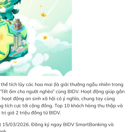
thể tích lũy các hoa mai (là giải thưởng ngẫu nhiên trong
i “Tết ấm cho người nghèo” cùng BIDV. Hoạt động giúp gắn
hoạt động an sinh xã hội có ý nghĩa, chung tay cùng
ống tích cực tới cộng đồng. Top 10 khách hàng thu thập và
trị giá 2 triệu đồng từ BIDV.
hết 15/03/2026. Đăng ký ngay BIDV SmartBanking và
ình.