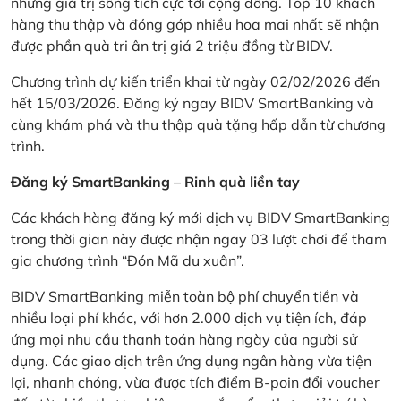
những giá trị sống tích cực tới cộng đồng. Top 10 khách
hàng thu thập và đóng góp nhiều hoa mai nhất sẽ nhận
được phần quà tri ân trị giá 2 triệu đồng từ BIDV.
Chương trình dự kiến triển khai từ ngày 02/02/2026 đến
hết 15/03/2026. Đăng ký ngay BIDV SmartBanking và
cùng khám phá và thu thập quà tặng hấp dẫn từ chương
trình.
Đăng ký SmartBanking – Rinh quà liền tay
Các khách hàng đăng ký mới dịch vụ BIDV SmartBanking
trong thời gian này được nhận ngay 03 lượt chơi để tham
gia chương trình “Đón Mã du xuân”.
BIDV SmartBanking miễn toàn bộ phí chuyển tiền và
nhiều loại phí khác, với hơn 2.000 dịch vụ tiện ích, đáp
ứng mọi nhu cầu thanh toán hàng ngày của người sử
dụng. Các giao dịch trên ứng dụng ngân hàng vừa tiện
lợi, nhanh chóng, vừa được tích điểm B-poin đổi voucher