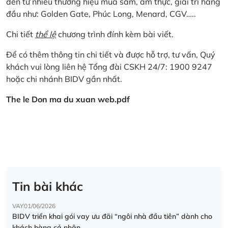
đến từ nhiều thương hiệu mua sắm, ẩm thực, giải trí hàng
đầu như: Golden Gate, Phúc Long, Menard, CGV…..
Chi tiết
thể lệ
chương trình đính kèm bài viết.
Để có thêm thông tin chi tiết và được hỗ trợ, tư vấn, Quý
khách vui lòng liên hệ Tổng đài CSKH 24/7: 1900 9247
hoặc chi nhánh BIDV gần nhất.
The le Don ma du xuan web.pdf
Tin bài khác
VAY
01/06/2026
BIDV triển khai gói vay ưu đãi “ngôi nhà đầu tiên” dành cho
khách hàng cá nhân