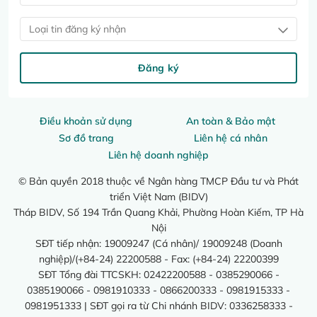
Loại tin đăng ký nhận
Đăng ký
Điều khoản sử dụng
An toàn & Bảo mật
Sơ đồ trang
Liên hệ cá nhân
Liên hệ doanh nghiệp
© Bản quyền 2018 thuộc về Ngân hàng TMCP Đầu tư và Phát
triển Việt Nam (BIDV)
Tháp BIDV, Số 194 Trần Quang Khải, Phường Hoàn Kiếm, TP Hà
Nội
SĐT tiếp nhận: 19009247 (Cá nhân)/ 19009248 (Doanh
nghiệp)/(+84-24) 22200588 - Fax: (+84-24) 22200399
SĐT Tổng đài TTCSKH: 02422200588 - 0385290066 -
0385190066 - 0981910333 - 0866200333 - 0981915333 -
0981951333 | SĐT gọi ra từ Chi nhánh BIDV: 0336258333 -