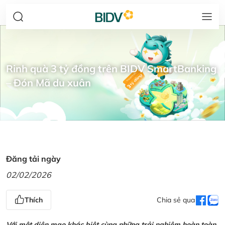
Rinh quà 3 tỷ đồng trên BIDV SmartBanking
– Đón Mã du xuân
Đăng tải ngày
02/02/2026
Thích
Chia sẻ qua
Với một diện mạo khác biệt cùng những trải nghiệm hoàn toàn