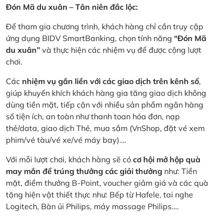
Đón Mã du xuân – Tân niên đắc lộc:
Để tham gia chương trình, khách hàng chỉ cần truy cập
ứng dụng BIDV SmartBanking, chọn tính năng
“Đón Mã
du xuân”
và thực hiện các nhiệm vụ để được cộng lượt
chơi.
Các
nhiệm vụ gắn liền với các giao dịch trên kênh số
,
giúp khuyến khích khách hàng gia tăng giao dịch không
dùng tiền mặt, tiếp cận với nhiều sản phẩm ngân hàng
số tiện ích, an toàn như thanh toan hóa đơn, nạp
thẻ/data, giao dịch Thẻ, mua sắm (VnShop, đặt vé xem
phim/vé tàu/vé xe/vé máy bay)….
Với mỗi lượt chơi, khách hàng sẽ có
cơ hội mở hộp quà
may mắn để trúng thưởng các giải thưởng
như: Tiền
mặt, điểm thưởng B-Point, voucher giảm giá và các quà
tặng hiện vật thiết thực như: Bếp từ Hafele, tai nghe
Logitech, Bàn ủi Philips, máy massage Philips….