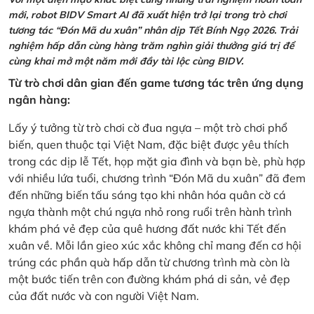
mới, robot BIDV Smart AI đã xuất hiện trở lại trong trò chơi
tương tác “Đón Mã du xuân” nhân dịp Tết Bính Ngọ 2026. Trải
nghiệm hấp dẫn cùng hàng trăm nghìn giải thưởng giá trị để
cùng khai mở một năm mới đầy tài lộc cùng BIDV.
Từ trò chơi dân gian đến game tương tác trên ứng dụng
ngân hàng:
Lấy ý tưởng từ trò chơi cờ đua ngựa – một trò chơi phổ
biến, quen thuộc tại Việt Nam, đặc biệt được yêu thích
trong các dịp lễ Tết, họp mặt gia đình và bạn bè, phù hợp
với nhiều lứa tuổi, chương trình “Đón Mã du xuân” đã đem
đến những biến tấu sáng tạo khi nhân hóa quân cờ cá
ngựa thành một chú ngựa nhỏ rong ruổi trên hành trình
khám phá vẻ đẹp của quê hương đất nước khi Tết đến
xuân về. Mỗi lần gieo xúc xắc không chỉ mang đến cơ hội
trúng các phần quà hấp dẫn từ chương trình mà còn là
một bước tiến trên con đường khám phá di sản, vẻ đẹp
của đất nước và con người Việt Nam.