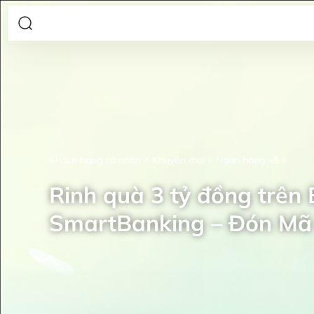
Khách hàng cá nhân
Khuyến mại
Ngân hàng số
Rinh quà 3 tỷ đồng trên
SmartBanking – Đón Mã