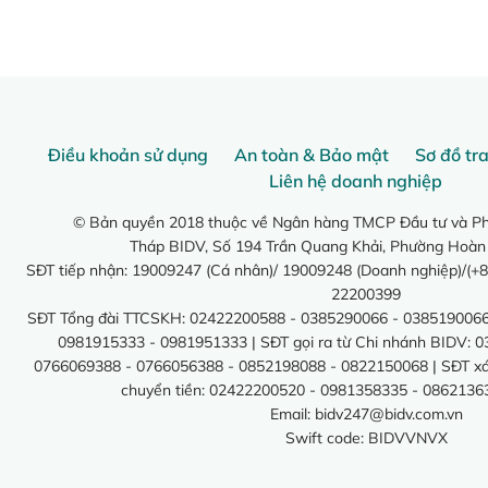
Điều khoản sử dụng
An toàn & Bảo mật
Sơ đồ tr
Liên hệ doanh nghiệp
© Bản quyền 2018 thuộc về Ngân hàng TMCP Đầu tư và Phá
Tháp BIDV, Số 194 Trần Quang Khải, Phường Hoàn
SĐT tiếp nhận: 19009247 (Cá nhân)/ 19009248 (Doanh nghiệp)/(+8
22200399
SĐT Tổng đài TTCSKH: 02422200588 - 0385290066 - 0385190066
0981915333 - 0981951333 | SĐT gọi ra từ Chi nhánh BIDV: 
0766069388 - 0766056388 - 0852198088 - 0822150068 | SĐT xác 
chuyển tiền: 02422200520 - 0981358335 - 0862136
Email:
bidv247@bidv.com.vn
Swift code: BIDVVNVX