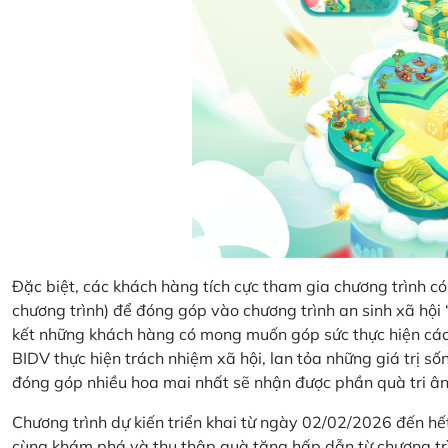
Đặc biệt, các khách hàng tích cực tham gia chương trình có 
chương trình) để đóng góp vào chương trình an sinh xã hộ
kết những khách hàng có mong muốn góp sức thực hiện các 
BIDV thực hiện trách nhiệm xã hội, lan tỏa những giá trị s
đóng góp nhiều hoa mai nhất sẽ nhận được phần quà tri ân 
Chương trình dự kiến triển khai từ ngày 02/02/2026 đến 
cùng khám phá và thu thập quà tặng hấp dẫn từ chương tr