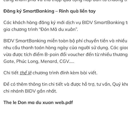
Đăng ký SmartBanking – Rinh quà liền tay
Các khách hàng đăng ký mới dịch vụ BIDV SmartBanking tr
gia chương trình “Đón Mã du xuân”.
BIDV SmartBanking miễn toàn bộ phí chuyển tiền và nhiều lo
nhu cầu thanh toán hàng ngày của người sử dụng. Các giao
vừa được tích điểm B-poin đổi voucher đến từ nhiều thương
Gate, Phúc Long, Menard, CGV…..
Chi tiết
thể lệ
chương trình đính kèm bài viết.
Để có thêm thông tin chi tiết và được hỗ trợ, tư vấn, Quý 
chi nhánh BIDV gần nhất.
The le Don ma du xuan web.pdf