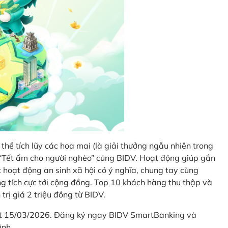
thể tích lũy các hoa mai (là giải thưởng ngẫu nhiên trong
i “Tết ấm cho người nghèo” cùng BIDV. Hoạt động giúp gắn
hoạt động an sinh xã hội có ý nghĩa, chung tay cùng
ống tích cực tới cộng đồng. Top 10 khách hàng thu thập và
trị giá 2 triệu đồng từ BIDV.
hết 15/03/2026. Đăng ký ngay BIDV SmartBanking và
ình.