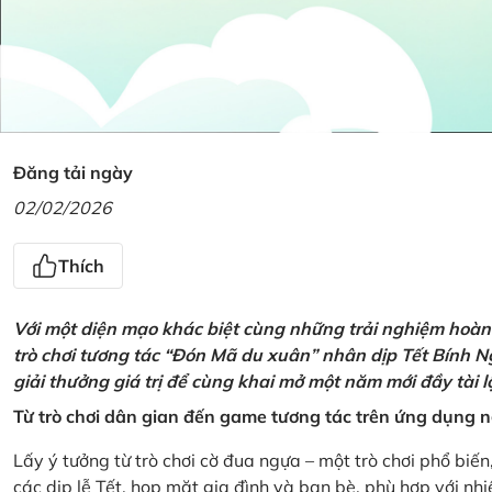
Đăng tải ngày
02/02/2026
Thích
Với một diện mạo khác biệt cùng những trải nghiệm hoàn t
trò chơi tương tác “Đón Mã du xuân” nhân dịp Tết Bính 
giải thưởng giá trị để cùng khai mở một năm mới đầy tài 
Từ trò chơi dân gian đến game tương tác trên ứng dụng
Lấy ý tưởng từ trò chơi cờ đua ngựa – một trò chơi phổ biến
các dịp lễ Tết, họp mặt gia đình và bạn bè, phù hợp với nh