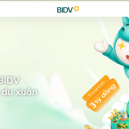
 BIDV
 du xuân