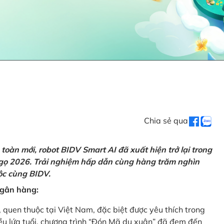
Chia sẻ qua
oàn mới, robot BIDV Smart AI đã xuất hiện trở lại trong
Ngọ 2026. Trải nghiệm hấp dẫn cùng hàng trăm nghìn
lộc cùng BIDV.
 ngân hàng:
, quen thuộc tại Việt Nam, đặc biệt được yêu thích trong
iều lứa tuổi, chương trình “Đón Mã du xuân” đã đem đến