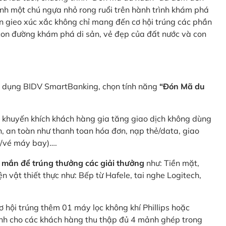
nh một chú ngựa nhỏ rong ruổi trên hành trình khám phá
n gieo xúc xắc không chỉ mang đến cơ hội trúng các phần
 con đường khám phá di sản, vẻ đẹp của đất nước và con
ng dụng BIDV SmartBanking, chọn tính năng
“Đón Mã du
p khuyến khích khách hàng gia tăng giao dịch không dùng
h, an toàn như thanh toan hóa đơn, nạp thẻ/data, giao
e/vé máy bay)….
 mắn để trúng thưởng các giải thưởng
như: Tiền mặt,
 vật thiết thực như: Bếp từ Hafele, tai nghe Logitech,
ơ hội trúng thêm 01 máy lọc không khí Phillips hoặc
dành cho các khách hàng thu thập đủ 4 mảnh ghép trong