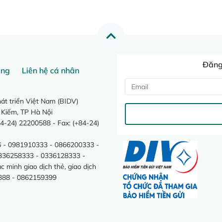
Đăng 
ang
Liên hệ cá nhân
t triển Việt Nam (BIDV)
 Kiếm, TP Hà Nội
4-24) 22200588 - Fax: (+84-24)
 - 0981910333 - 0866200333 -
0336258333 - 0336128333 -
minh giao dịch thẻ, giao dịch
388 - 0862159399