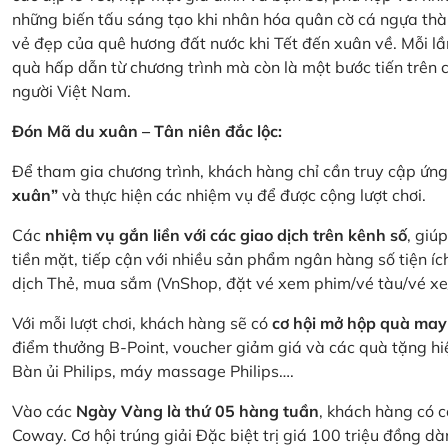
những biến tấu sáng tạo khi nhân hóa quân cờ cá ngựa thà
vẻ đẹp của quê hương đất nước khi Tết đến xuân về. Mỗi lầ
quà hấp dẫn từ chương trình mà còn là một bước tiến trên
người Việt Nam.
Đón Mã du xuân – Tân niên đắc lộc:
Để tham gia chương trình, khách hàng chỉ cần truy cập ứ
xuân”
và thực hiện các nhiệm vụ để được cộng lượt chơi.
Các
nhiệm vụ gắn liền với các giao dịch trên kênh số
, giú
tiền mặt, tiếp cận với nhiều sản phẩm ngân hàng số tiện íc
dịch Thẻ, mua sắm (VnShop, đặt vé xem phim/vé tàu/vé x
Với mỗi lượt chơi, khách hàng sẽ có
cơ hội mở hộp quà may
điểm thưởng B-Point, voucher giảm giá và các quà tặng hiện
Bàn ủi Philips, máy massage Philips….
Vào các
Ngày Vàng là thứ 05 hàng tuần
, khách hàng có c
Coway. Cơ hội trúng giải Đặc biệt trị giá 100 triệu đồng 