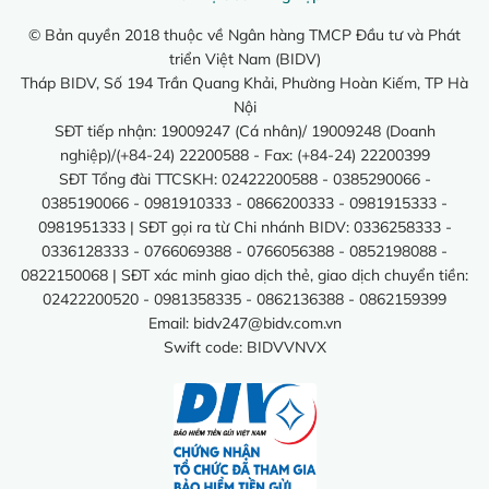
© Bản quyền 2018 thuộc về Ngân hàng TMCP Đầu tư và Phát
triển Việt Nam (BIDV)
Tháp BIDV, Số 194 Trần Quang Khải, Phường Hoàn Kiếm, TP Hà
Nội
SĐT tiếp nhận: 19009247 (Cá nhân)/ 19009248 (Doanh
nghiệp)/(+84-24) 22200588 - Fax: (+84-24) 22200399
SĐT Tổng đài TTCSKH: 02422200588 - 0385290066 -
0385190066 - 0981910333 - 0866200333 - 0981915333 -
0981951333 | SĐT gọi ra từ Chi nhánh BIDV: 0336258333 -
0336128333 - 0766069388 - 0766056388 - 0852198088 -
0822150068 | SĐT xác minh giao dịch thẻ, giao dịch chuyển tiền:
02422200520 - 0981358335 - 0862136388 - 0862159399
Email:
bidv247@bidv.com.vn
Swift code: BIDVVNVX