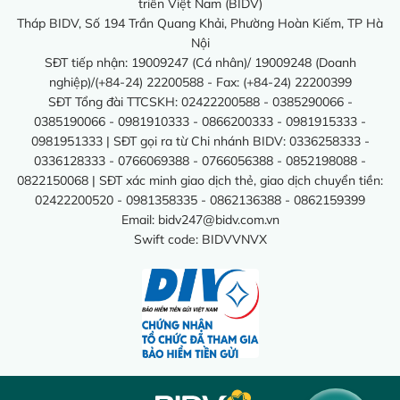
triển Việt Nam (BIDV)
Tháp BIDV, Số 194 Trần Quang Khải, Phường Hoàn Kiếm, TP Hà
Nội
SĐT tiếp nhận: 19009247 (Cá nhân)/ 19009248 (Doanh
nghiệp)/(+84-24) 22200588 - Fax: (+84-24) 22200399
SĐT Tổng đài TTCSKH: 02422200588 - 0385290066 -
0385190066 - 0981910333 - 0866200333 - 0981915333 -
0981951333 | SĐT gọi ra từ Chi nhánh BIDV: 0336258333 -
0336128333 - 0766069388 - 0766056388 - 0852198088 -
0822150068 | SĐT xác minh giao dịch thẻ, giao dịch chuyển tiền:
02422200520 - 0981358335 - 0862136388 - 0862159399
Email:
bidv247@bidv.com.vn
Swift code: BIDVVNVX