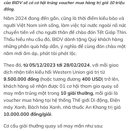
của BIDV sẽ có cơ hội trúng voucher mua hàng trị giá 10 triệu
đồng.
Năm 2024 đang đến gần, cũng là thời điểm kiều bào và
người Việt Nam sinh sống, làm việc tại nước ngoài nô nức
chuyển tiền về cho người thân để chào đón Tết Giáp Thìn.
Thấu hiểu nhu cầu đó, BIDV dành tặng Quý khách hàng
những phần quà hấp dẫn, ý nghĩa để cùng đón chào một
năm mới ấm áp, phát tài phát lộc.
Theo đó,
từ 05/12/2023 tới 28/02/2024
, với mỗi giao
dịch nhận tiền kiều hối Western Union giá trị từ
9.500.000 đồng
(hoặc tương đương
400 USD
) trở lên,
khách hàng sẽ nhận được 01 cơ hội tham gia quay số
may mắn trúng một trong
10 giải thưởng
, mỗi giải là
voucher mua hàng tại hệ thống Thế giới Di động, Điện
máy Xanh, Bách hóa Xanh, nhà thuốc An Khang trị giá
10.000.000 đồng/giải
.
Cơ cấu giải thưởng quay số may mắn như sau: