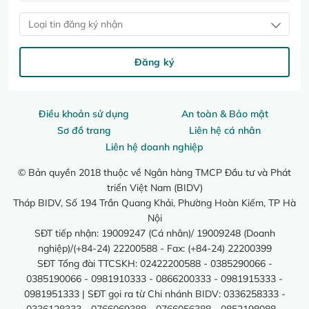
Loại tin đăng ký nhận
Đăng ký
Điều khoản sử dụng
An toàn & Bảo mật
Sơ đồ trang
Liên hệ cá nhân
Liên hệ doanh nghiệp
© Bản quyền 2018 thuộc về Ngân hàng TMCP Đầu tư và Phát
triển Việt Nam (BIDV)
Tháp BIDV, Số 194 Trần Quang Khải, Phường Hoàn Kiếm, TP Hà
Nội
SĐT tiếp nhận: 19009247 (Cá nhân)/ 19009248 (Doanh
nghiệp)/(+84-24) 22200588 - Fax: (+84-24) 22200399
SĐT Tổng đài TTCSKH: 02422200588 - 0385290066 -
0385190066 - 0981910333 - 0866200333 - 0981915333 -
0981951333 | SĐT gọi ra từ Chi nhánh BIDV: 0336258333 -
0336128333 - 0766069388 - 0766056388 - 0852198088 -