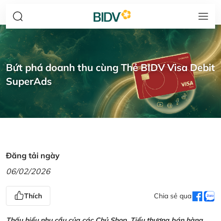
Bứt phá doanh thu cùng Thẻ BIDV Visa Debit
SuperAds
Đăng tải ngày
06/02/2026
Thích
Chia sẻ qua
Thấu hiểu nhu cầu của các Chủ Shop, Tiểu thương bán hàng