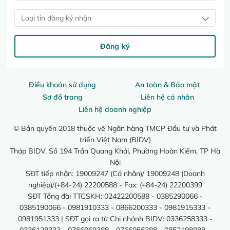
Loại tin đăng ký nhận
Đăng ký
Điều khoản sử dụng
An toàn & Bảo mật
Sơ đồ trang
Liên hệ cá nhân
Liên hệ doanh nghiệp
© Bản quyền 2018 thuộc về Ngân hàng TMCP Đầu tư và Phát
triển Việt Nam (BIDV)
Tháp BIDV, Số 194 Trần Quang Khải, Phường Hoàn Kiếm, TP Hà
Nội
SĐT tiếp nhận: 19009247 (Cá nhân)/ 19009248 (Doanh
nghiệp)/(+84-24) 22200588 - Fax: (+84-24) 22200399
SĐT Tổng đài TTCSKH: 02422200588 - 0385290066 -
0385190066 - 0981910333 - 0866200333 - 0981915333 -
0981951333 | SĐT gọi ra từ Chi nhánh BIDV: 0336258333 -
0336128333 - 0766069388 - 0766056388 - 0852198088 -