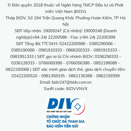
© Bản quyền 2018 thuộc về Ngân hàng TMCP Đầu tư và Phát
triển Việt Nam (BIDV)
Tháp BIDV, Số 194 Trần Quang Khải, Phường Hoàn Kiếm, TP Hà
Nội
SĐT tiếp nhận: 19009247 (Cá nhân)/ 19009248 (Doanh
nghiệp)/(+84-24) 22200588 - Fax: (+84-24) 22200399
SĐT Tổng đài TTCSKH: 02422200588 - 0385290066 -
0385190066 - 0981910333 - 0866200333 - 0981915333 -
0981951333 | SĐT gọi ra từ Chi nhánh BIDV: 0336258333 -
0336128333 - 0766069388 - 0766056388 - 0852198088 -
0822150068 | SĐT xác minh giao dịch thẻ, giao dịch chuyển tiền:
02422200520 - 0981358335 - 0862136388 - 0862159399
Email:
bidv247@bidv.com.vn
Swift code: BIDVVNVX