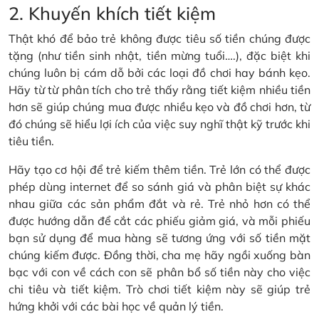
2. Khuyến khích tiết kiệm
Thật khó để bảo trẻ không được tiêu số tiền chúng được
tặng (như tiền sinh nhật, tiền mừng tuổi….), đặc biệt khi
chúng luôn bị cám dỗ bởi các loại đồ chơi hay bánh kẹo.
Hãy từ từ phân tích cho trẻ thấy rằng tiết kiệm nhiều tiền
hơn sẽ giúp chúng mua được nhiều kẹo và đồ chơi hơn, từ
đó chúng sẽ hiểu lợi ích của việc suy nghĩ thật kỹ trước khi
tiêu tiền.
Hãy tạo cơ hội để trẻ kiếm thêm tiền. Trẻ lớn có thể được
phép dùng internet để so sánh giá và phân biệt sự khác
nhau giữa các sản phẩm đắt và rẻ. Trẻ nhỏ hơn có thể
được hướng dẫn để cắt các phiếu giảm giá, và mỗi phiếu
bạn sử dụng để mua hàng sẽ tương ứng với số tiền mặt
chúng kiếm được. Đồng thời, cha mẹ hãy ngồi xuống bàn
bạc với con về cách con sẽ phân bổ số tiền này cho việc
chi tiêu và tiết kiệm. Trò chơi tiết kiệm này sẽ giúp trẻ
hứng khởi với các bài học về quản lý tiền.