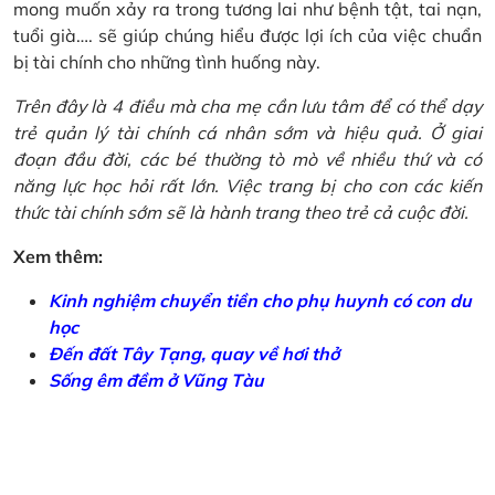
mong muốn xảy ra trong tương lai như bệnh tật, tai nạn,
tuổi già…. sẽ giúp chúng hiểu được lợi ích của việc chuẩn
bị tài chính cho những tình huống này.
Trên đây là 4 điều mà cha mẹ cần lưu tâm để có thể dạy
trẻ quản lý tài chính cá nhân sớm và hiệu quả. Ở giai
đoạn đầu đời, các bé thường tò mò về nhiều thứ và có
năng lực học hỏi rất lớn. Việc trang bị cho con các kiến
thức tài chính sớm sẽ là hành trang theo trẻ cả cuộc đời.
Xem thêm:
Kinh nghiệm chuyển tiền cho phụ huynh có con du
học
Đến đất Tây Tạng, quay về hơi thở
Sống êm đềm ở Vũng Tàu