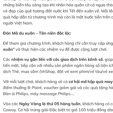
những biến tấu sáng tạo khi nhân hóa quân cờ cá ngựa thà
vẻ đẹp của quê hương đất nước khi Tết đến xuân về. Mỗi lầ
quà hấp dẫn từ chương trình mà còn là một bước tiến trên
người Việt Nam.
Đón Mã du xuân – Tân niên đắc lộc:
Để tham gia chương trình, khách hàng chỉ cần truy cập ứ
xuân”
và thực hiện các nhiệm vụ để được cộng lượt chơi.
Các
nhiệm vụ gắn liền với các giao dịch trên kênh số
, giú
tiền mặt, tiếp cận với nhiều sản phẩm ngân hàng số tiện íc
dịch Thẻ, mua sắm (VnShop, đặt vé xem phim/vé tàu/vé x
Với mỗi lượt chơi, khách hàng sẽ có
cơ hội mở hộp quà may
điểm thưởng B-Point, voucher giảm giá và các quà tặng hiện
Bàn ủi Philips, máy massage Philips….
Vào các
Ngày Vàng là thứ 05 hàng tuần
, khách hàng có c
Coway. Cơ hội trúng giải Đặc biệt trị giá 100 triệu đồng 