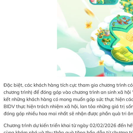
Đặc biệt, các khách hàng tích cực tham gia chương trình có 
chương trình) để đóng góp vào chương trình an sinh xã hộ
kết những khách hàng có mong muốn góp sức thực hiện các 
BIDV thực hiện trách nhiệm xã hội, lan tỏa những giá trị s
đóng góp nhiều hoa mai nhất sẽ nhận được phần quà tri ân 
Chương trình dự kiến triển khai từ ngày 02/02/2026 đến 
cùng khám phá và thu thập quà tặng hấp dẫn từ chương tr