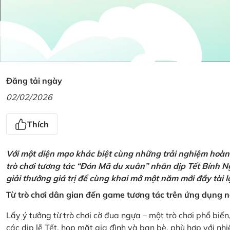
Đăng tải ngày
02/02/2026
Thích
Với một diện mạo khác biệt cùng những trải nghiệm hoàn t
trò chơi tương tác “Đón Mã du xuân” nhân dịp Tết Bính 
giải thưởng giá trị để cùng khai mở một năm mới đầy tài 
Từ trò chơi dân gian đến game tương tác trên ứng dụng
Lấy ý tưởng từ trò chơi cờ đua ngựa – một trò chơi phổ biến
các dịp lễ Tết, họp mặt gia đình và bạn bè, phù hợp với nh