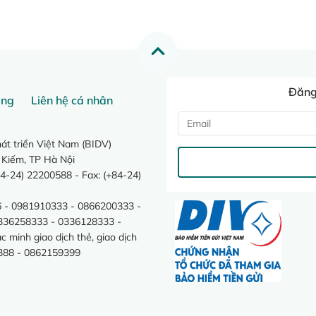
Đăng 
ang
Liên hệ cá nhân
t triển Việt Nam (BIDV)
 Kiếm, TP Hà Nội
4-24) 22200588 - Fax: (+84-24)
 - 0981910333 - 0866200333 -
0336258333 - 0336128333 -
minh giao dịch thẻ, giao dịch
388 - 0862159399