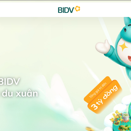
 BIDV
 du xuân