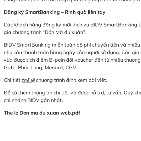
Đăng ký SmartBanking – Rinh quà liền tay
Các khách hàng đăng ký mới dịch vụ BIDV SmartBanking tr
gia chương trình “Đón Mã du xuân”.
BIDV SmartBanking miễn toàn bộ phí chuyển tiền và nhiều lo
nhu cầu thanh toán hàng ngày của người sử dụng. Các giao
vừa được tích điểm B-poin đổi voucher đến từ nhiều thương
Gate, Phúc Long, Menard, CGV…..
Chi tiết
thể lệ
chương trình đính kèm bài viết.
Để có thêm thông tin chi tiết và được hỗ trợ, tư vấn, Quý 
chi nhánh BIDV gần nhất.
The le Don ma du xuan web.pdf