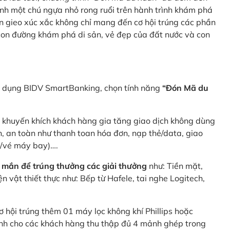
nh một chú ngựa nhỏ rong ruổi trên hành trình khám phá
n gieo xúc xắc không chỉ mang đến cơ hội trúng các phần
 con đường khám phá di sản, vẻ đẹp của đất nước và con
ng dụng BIDV SmartBanking, chọn tính năng
“Đón Mã du
p khuyến khích khách hàng gia tăng giao dịch không dùng
h, an toàn như thanh toan hóa đơn, nạp thẻ/data, giao
e/vé máy bay)….
 mắn để trúng thưởng các giải thưởng
như: Tiền mặt,
 vật thiết thực như: Bếp từ Hafele, tai nghe Logitech,
ơ hội trúng thêm 01 máy lọc không khí Phillips hoặc
dành cho các khách hàng thu thập đủ 4 mảnh ghép trong