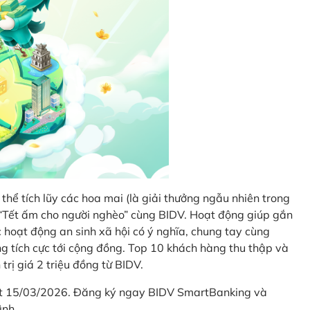
thể tích lũy các hoa mai (là giải thưởng ngẫu nhiên trong
i “Tết ấm cho người nghèo” cùng BIDV. Hoạt động giúp gắn
hoạt động an sinh xã hội có ý nghĩa, chung tay cùng
ống tích cực tới cộng đồng. Top 10 khách hàng thu thập và
trị giá 2 triệu đồng từ BIDV.
hết 15/03/2026. Đăng ký ngay BIDV SmartBanking và
ình.