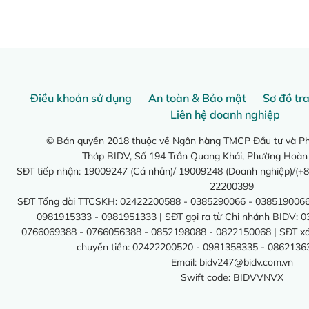
Điều khoản sử dụng
An toàn & Bảo mật
Sơ đồ tr
Liên hệ doanh nghiệp
© Bản quyền 2018 thuộc về Ngân hàng TMCP Đầu tư và Phá
Tháp BIDV, Số 194 Trần Quang Khải, Phường Hoàn
SĐT tiếp nhận: 19009247 (Cá nhân)/ 19009248 (Doanh nghiệp)/(+8
22200399
SĐT Tổng đài TTCSKH: 02422200588 - 0385290066 - 0385190066
0981915333 - 0981951333 | SĐT gọi ra từ Chi nhánh BIDV: 
0766069388 - 0766056388 - 0852198088 - 0822150068 | SĐT xác 
chuyển tiền: 02422200520 - 0981358335 - 0862136
Email:
bidv247@bidv.com.vn
Swift code: BIDVVNVX