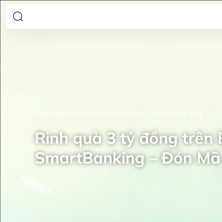
Khách hàng cá nhân
Khuyến mại
Ngân hàng số
Rinh quà 3 tỷ đồng trên
SmartBanking – Đón Mã