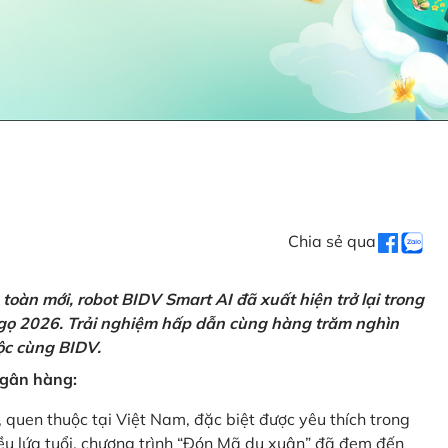
Chia sẻ qua
oàn mới, robot BIDV Smart AI đã xuất hiện trở lại trong
Ngọ 2026. Trải nghiệm hấp dẫn cùng hàng trăm nghìn
lộc cùng BIDV.
 ngân hàng:
, quen thuộc tại Việt Nam, đặc biệt được yêu thích trong
iều lứa tuổi, chương trình “Đón Mã du xuân” đã đem đến